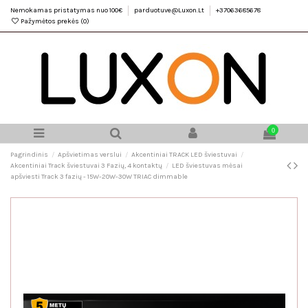
Nemokamas pristatymas nuo 100€
parduotuve@Luxon.Lt
+37063685678
Pažymėtos prekės (
0
)
0
Pagrindinis
Apšvietimas verslui
Akcentiniai TRACK LED šviestuvai
Akcentiniai Track šviestuvai 3 Fazių, 4 kontaktų
LED šviestuvas mėsai
apšviesti Track 3 fazių - 15W-20W-30W TRIAC dimmable