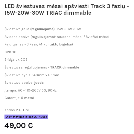
LED šviestuvas mėsai apšviesti Track 3 fazių -
15W-20W-30W TRIAC dimmable
Šviestuvo galia (
reguliuojama
): 15W-20W-30W
Šviesos spalva (
reguliuojama
): raudonai mėsai / šviežiai mėsai
Pajungimas - 3 Fazių (4 kontaktų bėgeliui)
CRI>90
Bridgelux COB
Šviestuvas reguliuojamas -
TRACK dimmable
Šviestuvo dydis: 140mm x 85mm
Šviestuvo spalva:
juoda
Įtampa: AC - 110~265V 50/60Hz
Garantija:
5 metai
Kodas
PU-TL-M
Pristatymo laikas 25 -40 d.d
49,00 €