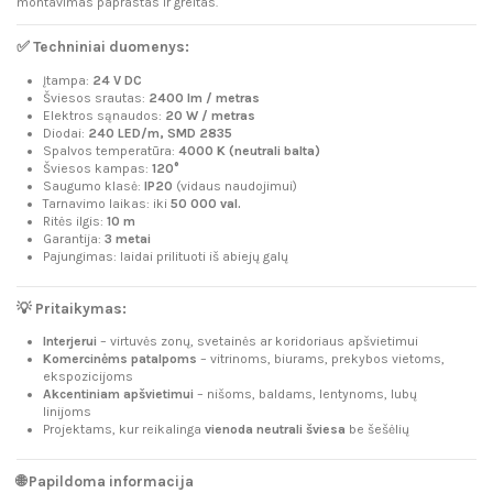
montavimas paprastas ir greitas.
✅ Techniniai duomenys:
Įtampa:
24 V DC
Šviesos srautas:
2400 lm / metras
Elektros sąnaudos:
20 W / metras
Diodai:
240 LED/m, SMD 2835
Spalvos temperatūra:
4000 K (neutrali balta)
Šviesos kampas:
120°
Saugumo klasė:
IP20
(vidaus naudojimui)
Tarnavimo laikas: iki
50 000 val.
Ritės ilgis:
10 m
Garantija:
3 metai
Pajungimas: laidai prilituoti iš abiejų galų
💡 Pritaikymas:
Interjerui
– virtuvės zonų, svetainės ar koridoriaus apšvietimui
Komercinėms patalpoms
– vitrinoms, biurams, prekybos vietoms,
ekspozicijoms
Akcentiniam apšvietimui
– nišoms, baldams, lentynoms, lubų
linijoms
Projektams, kur reikalinga
vienoda neutrali šviesa
be šešėlių
🌐 Papildoma informacija