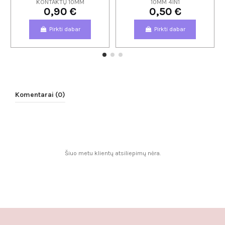
KONTAKTŲ 10MM
10MM 4IN1
0,90 €
0,50 €
Pirkti dabar
Pirkti dabar
Komentarai (0)
Šiuo metu klientų atsiliepimų nėra.