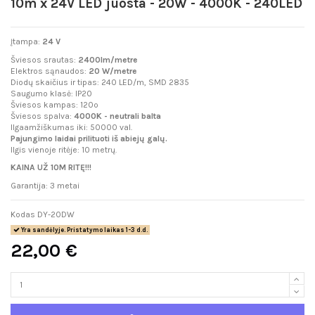
10m x 24V LED juosta - 20W - 4000K - 240LED
Įtampa:
24 V
Šviesos srautas:
2400lm/metre
Elektros sąnaudos:
20 W/metre
Diodų skaičius ir tipas: 240 LED/m, SMD 2835
Saugumo klasė: IP20
Šviesos kampas: 120º
Šviesos spalva:
4000K - neutrali balta
Ilgaamžiškumas iki: 50000 val.
Pajungimo laidai prilituoti iš abiejų galų.
Ilgis vienoje ritėje: 10 metrų.
KAINA UŽ 10M RITĘ!!!
Garantija: 3 metai
Kodas
DY-20DW
Yra sandėlyje. Pristatymo laikas 1-3 d.d.
22,00 €