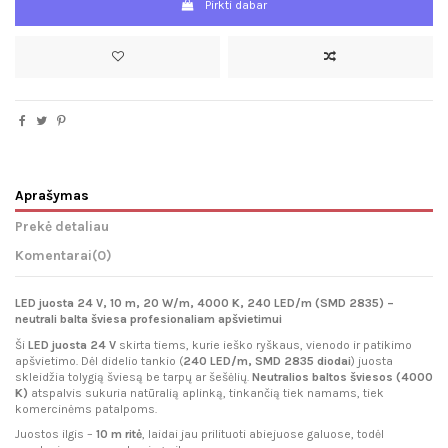
Pirkti dabar
Aprašymas
Prekė detaliau
Komentarai
(0)
LED juosta 24 V, 10 m, 20 W/m, 4000 K, 240 LED/m (SMD 2835) –
neutrali balta šviesa profesionaliam apšvietimui
Ši
LED juosta 24 V
skirta tiems, kurie ieško ryškaus, vienodo ir patikimo
apšvietimo. Dėl didelio tankio (
240 LED/m, SMD 2835 diodai
) juosta
skleidžia tolygią šviesą be tarpų ar šešėlių.
Neutralios baltos šviesos (4000
K)
atspalvis sukuria natūralią aplinką, tinkančią tiek namams, tiek
komercinėms patalpoms.
Juostos ilgis –
10 m ritė
, laidai jau prilituoti abiejuose galuose, todėl