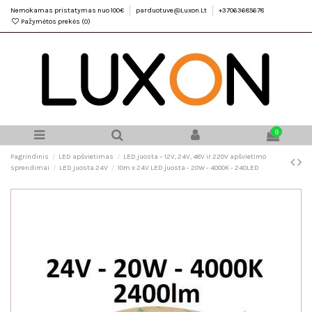
Nemokamas pristatymas nuo 100€
parduotuve@Luxon.Lt
+37063685678
Pažymėtos prekės (
0
)
0
Pagrindinis
LED apšvietimas
LED juosta – 12V, 24V, 48V ir 220V apšvietimo
sprendimai
LED juosta 24V
10m x 24V LED juosta - 20W - 4000K - 240LED