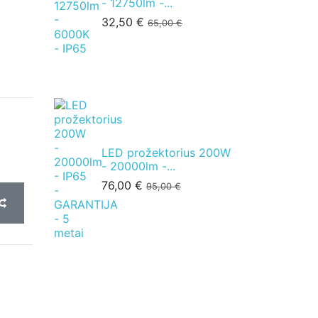
- 12750lm -...
32,50 €
65,00 €
LED prožektorius 200W
- 20000lm -...
76,00 €
95,00 €