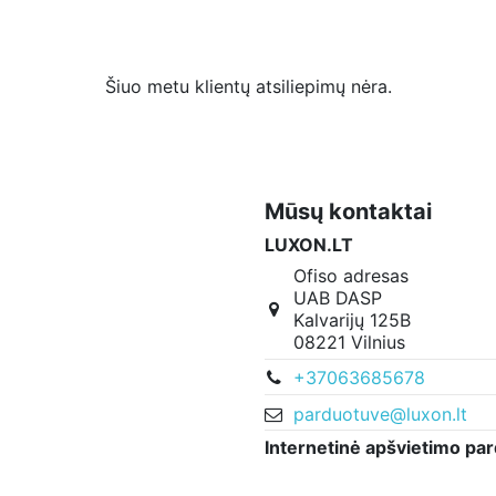
Šiuo metu klientų atsiliepimų nėra.
Mūsų kontaktai
LUXON.LT
Ofiso adresas
UAB DASP
Kalvarijų 125B
08221 Vilnius
+37063685678
parduotuve@luxon.lt
Internetinė apšvietimo pa