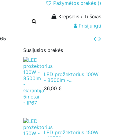
Pažymėtos prekės (
)
Krepšelis
/
Tuščias
Prisijungti
P65
Susijusios prekės
LED prožektorius 100W
- 8500lm -...
36,00 €
LED prožektorius 150W