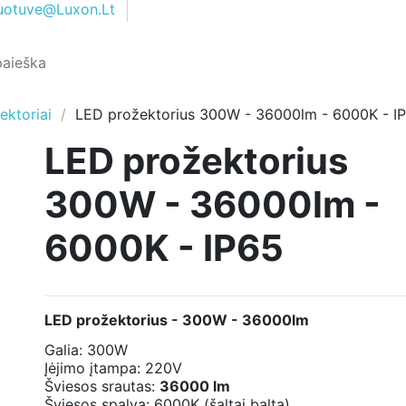
uotuve@Luxon.Lt
ektoriai
LED prožektorius 300W - 36000lm - 6000K - I
LED prožektorius
300W - 36000lm -
6000K - IP65
LED prožektorius - 300W - 36000lm
Galia: 300W
Įėjimo įtampa: 220V
Šviesos srautas:
36000 lm
Šviesos spalva: 6000K (šaltai balta)