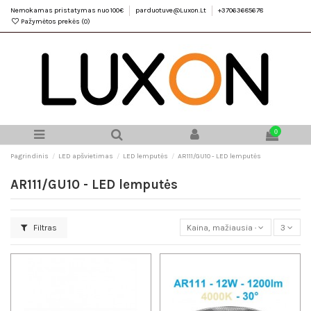
Nemokamas pristatymas nuo 100€
parduotuve@Luxon.Lt
+37063685678
Pažymėtos prekės (
0
)
0
Pagrindinis
LED apšvietimas
LED lemputės
AR111/GU10 - LED lemputės
AR111/GU10 - LED lemputės
Filtras
Kaina, mažiausia - didžiausia
3