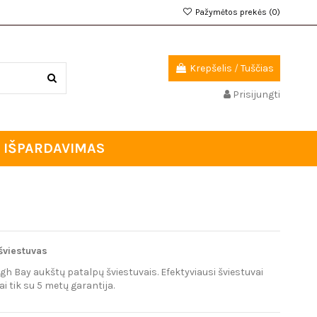
Pažymėtos prekės (
0
)
Krepšelis
/
Tuščias
Prisijungti
IŠPARDAVIMAS
šviestuvas
High Bay
aukštų patalpų šviestuvais.
Efektyviausi šviestuvai
i tik su 5 metų garantija.