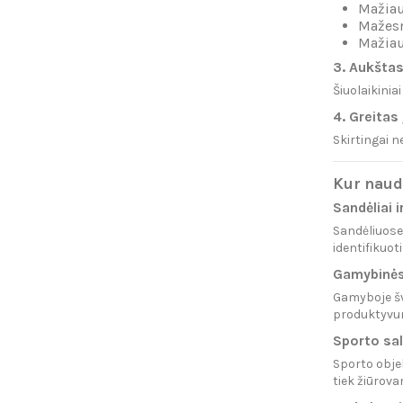
Mažiau
Mažesn
Mažiau
3. Aukšta
Šiuolaikinia
4. Greitas
Skirtingai n
Kur naud
Sandėliai i
Sandėliuose 
identifikuot
Gamybinės
Gamyboje šv
produktyvu
Sporto sal
Sporto objek
tiek žiūrova