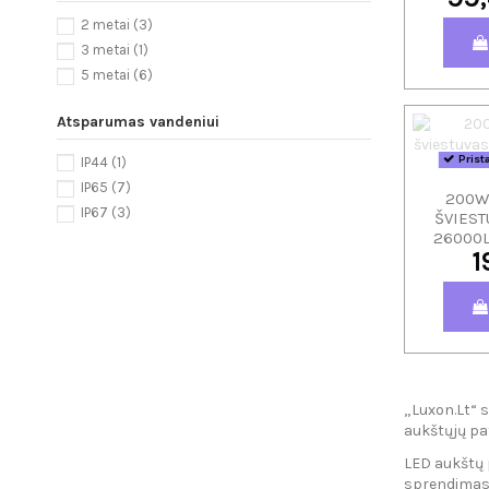
2 metai
(3)
3 metai
(1)
5 metai
(6)
Atsparumas vandeniui
Prist
IP44
(1)
IP65
(7)
200W
IP67
(3)
ŠVIEST
26000L
1
„Luxon.Lt“ 
aukštųjų pat
LED aukštų 
sprendimas. 