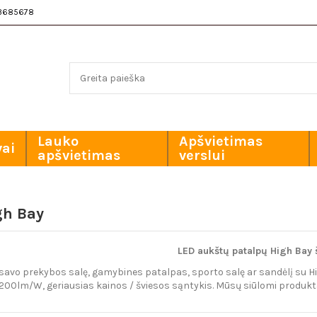
3685678
Lauko
Apšvietimas
vai
apšvietimas
verslui
gh Bay
LED aukšt
ų patalpų
High Bay 
 savo prekybos salę,
gamybines patalpas
, sporto salę ar sandėlį su 
 200lm/W, geriausias kainos / šviesos sąntykis. Mūsų siūlomi produkta