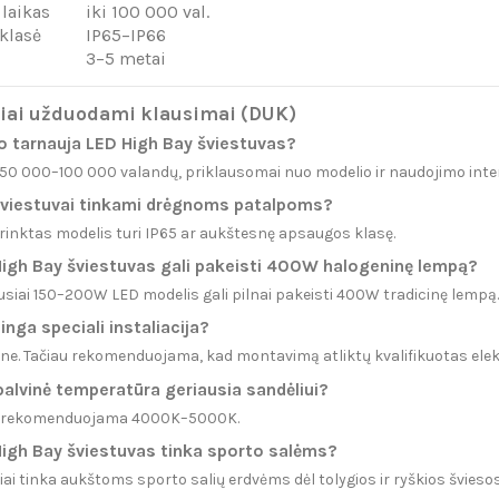
laikas
iki 100 000 val.
klasė
IP65–IP66
3–5 metai
iai užduodami klausimai (DUK)
iko tarnauja LED High Bay šviestuvas?
i 50 000–100 000 valandų, priklausomai nuo modelio ir naudojimo int
 šviestuvai tinkami drėgnoms patalpoms?
sirinktas modelis turi IP65 ar aukštesnę apsaugos klasę.
High Bay šviestuvas gali pakeisti 400W halogeninę lempą?
usiai 150–200W LED modelis gali pilnai pakeisti 400W tradicinę lempą.
linga speciali instaliacija?
 ne. Tačiau rekomenduojama, kad montavimą atliktų kvalifikuotas elek
palvinė temperatūra geriausia sandėliui?
i rekomenduojama 4000K–5000K.
High Bay šviestuvas tinka sporto salėms?
ikiai tinka aukštoms sporto salių erdvėms dėl tolygios ir ryškios šviesos