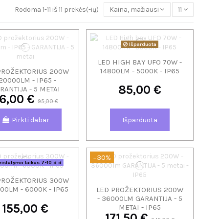
Rodoma 1-11 iš 11 prekės(-ių)
Kaina, mažiausia - didžiausia
11
Išparduota
LED HIGH BAY UFO 70W -
14800LM - 5000K - IP65
PROŽEKTORIUS 200W
 20000LM - IP65 -
85,00 €
RANTIJA - 5 METAI
6,00 €
95,00 €
Pirkti dabar
Išparduota
−30%
istatymo laikas 7-10 d.d
PROŽEKTORIUS 300W
000LM - 6000K - IP65
LED PROŽEKTORIUS 200W
- 36000LM GARANTIJA - 5
155,00 €
METAI - IP65
171,50 €