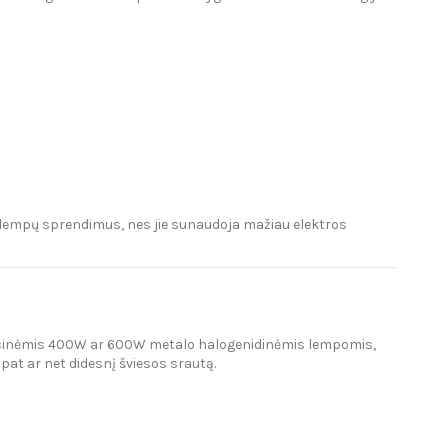
 lempų sprendimus, nes jie sunaudoja mažiau elektros
adicinėmis 400W ar 600W metalo halogenidinėmis lempomis,
pat ar net didesnį šviesos srautą.