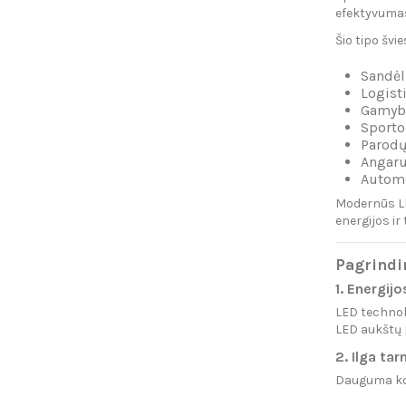
efektyvuma
Šio tipo švi
Sandėl
Logist
Gamyb
Sporto
Parodų
Angar
Automo
Modernūs LE
energijos ir 
Pagrindi
1. Energij
LED technol
LED aukštų p
2. Ilga ta
Dauguma kok