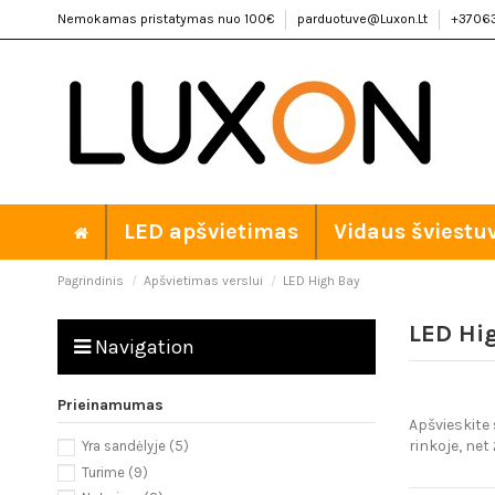
Nemokamas pristatymas nuo 100€
parduotuve@Luxon.Lt
+3706
LED apšvietimas
Vidaus šviestu
Pagrindinis
Apšvietimas verslui
LED High Bay
LED Hi
Navigation
Prieinamumas
Apšvieskite
rinkoje, net
Yra sandėlyje
(5)
Turime
(9)