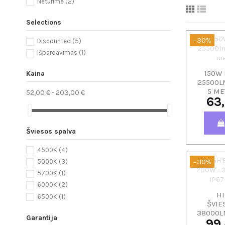
Neturime
(2)
Selections
−30%
Discounted
(5)
Išpardavimas
(1)
150W 
Kaina
25500LM
5 ME
52,00 € - 203,00 €
63
Šviesos spalva
4500K
(4)
−30%
5000K
(3)
5700K
(1)
6000K
(2)
HI
6500K
(1)
ŠVIE
38000LM
Garantija
99
GA