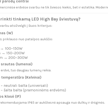
r parodų centrai
ercinėse erdvėse svarbu ne tik šviesos kiekis, bet ir estetika. Modern
irinkti tinkamą LED High Bay šviestuvą?
arbu atsižvelgti į šiuos kriterijus:
mas (W)
s priklauso nuo patalpos aukščio:
 → 100–150W
m → 150–200W
 m → 200–300W
 srautas (lumenai)
erdvė, tuo daugiau lumenų reikia.
ė temperatūra (Kelvinai)
 neutrali balta (universali)
– šalta balta (pramoninėms erdvėms)
s klasė (IP)
ekomenduojama IP65 ar aukštesnė apsauga nuo dulkių ir drėgmės.