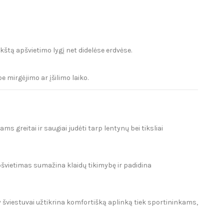
ukštą apšvietimo lygį net didelėse erdvėse.
e mirgėjimo ar įšilimo laiko.
greitai ir saugiai judėti tarp lentynų bei tiksliai
švietimas sumažina klaidų tikimybę ir padidina
ay šviestuvai užtikrina komfortišką aplinką tiek sportininkams,