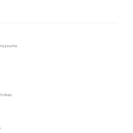
ensyvumo.
trikas.
.