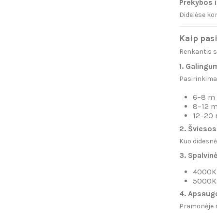
Prekybos i
Didelėse kom
Kaip pas
Renkantis sv
1. Galingu
Pasirinkima
6–8 m
8–12 
12–20
2. Šviesos
Kuo didesnė 
3. Spalvin
4000K –
5000K 
4. Apsaugo
Pramonėje r