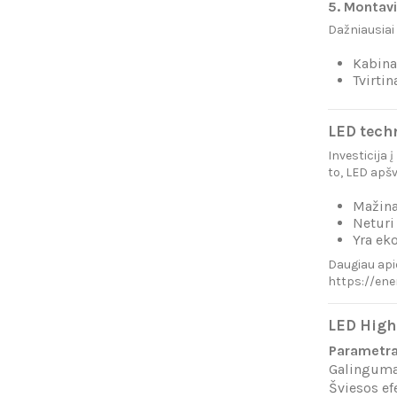
5. Montav
Dažniausiai
Kabina
Tvirtin
LED techn
Investicija 
to, LED apšv
Mažina
Neturi
Yra ek
Daugiau api
https://ene
LED High
Parametr
Galingum
Šviesos e