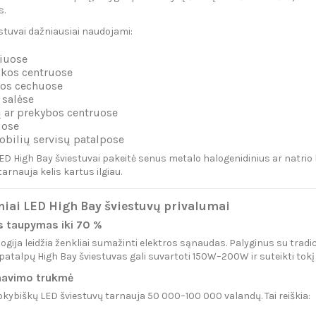
s.
estuvai dažniausiai naudojami:
iuose
ikos centruose
os cechuose
 salėse
 ar prekybos centruose
uose
bilių servisų patalpose
D High Bay šviestuvai pakeitė senus metalo halogenidinius ar natrio
tarnauja kelis kartus ilgiau.
niai LED High Bay šviestuvų privalumai
os taupymas iki 70 %
ogija leidžia ženkliai sumažinti elektros sąnaudas. Palyginus su tr
atalpų High Bay šviestuvas gali suvartoti 150W–200W ir suteikti tokį 
rnavimo trukmė
ybiškų LED šviestuvų tarnauja 50 000–100 000 valandų. Tai reiškia: