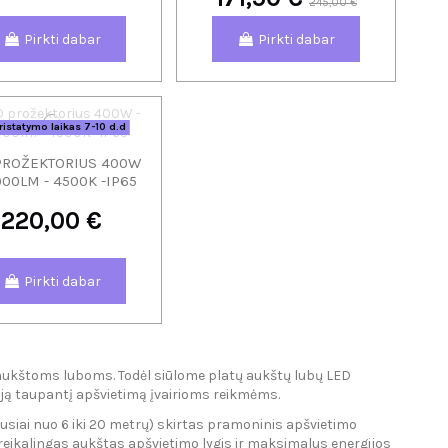
245,00 €
Pirkti dabar
Pirkti dabar
istatymo laikas 7-10 d.d
PROŽEKTORIUS 400W
000LM - 4500K -IP65
220,00 €
Pirkti dabar
aukštoms luboms. Todėl siūlome platų aukštų lubų LED
giją taupantį apšvietimą įvairioms reikmėms.
usiai nuo 6 iki 20 metrų) skirtas pramoninis apšvietimo
r reikalingas aukštas apšvietimo lygis ir maksimalus energijos