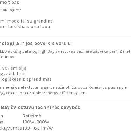
imo tipas
 naudojami:
mi modeliai su grandine
ami laikikliais prie lubų
ologija ir jos poveikis verslui
į LED aukštų patalpų High Bay šviestuvas dažnai atsiperka per 1–2 met
ietimas:
 CO₂ emisiją
 gyvsidabrio
ologiškesnis sprendimas
e energijos efektyvumą galite sužinoti Europos Komisijos puslapyje:
rgy.ec.europa.eu/topics/energy-efficiency_en
 Bay šviestuvų techninės savybės
as
Reikšmė
as
100W–300W
fektyvumas
130–180 lm/W