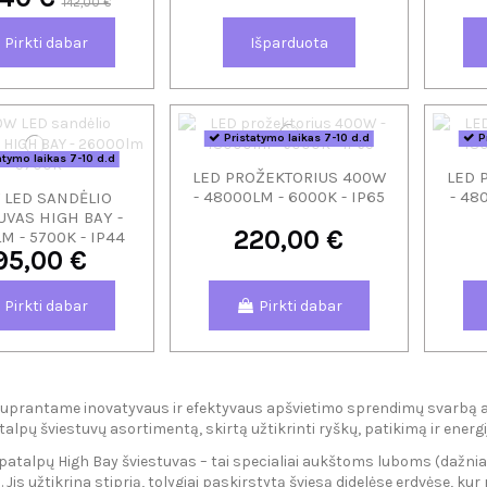
142,00 €
Pirkti dabar
Išparduota
Pristatymo laikas 7-10 d.d
Pr
atymo laikas 7-10 d.d
LED PROŽEKTORIUS 400W
LED 
- 48000LM - 6000K - IP65
- 48
 LED SANDĖLIO
UVAS HIGH BAY -
220,00 €
M - 5700K - IP44
95,00 €
Pirkti dabar
Pirkti dabar
suprantame inovatyvaus ir efektyvaus apšvietimo sprendimų svarbą 
alpų šviestuvų asortimentą, skirtą užtikrinti ryškų, patikimą ir ener
patalpų High Bay šviestuvas – tai specialiai aukštoms luboms (dažnia
Jis užtikrina stiprią, tolygiai paskirstytą šviesą didelėse erdvėse, ku