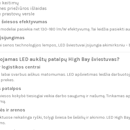
 keitimų
es priežiūros išlaidas
 prastovų versle
s šviesos efektyvumas
i modeliai pasiekia net 130–180 lm/W efektyvumą. Tai leidžia pasiekti a
 įsijungimas
ei senos technologijos lempos, LED šviestuvai įsijungia akimirksniu – b
ojamas LED aukštų patalpų High Bay šviestuvas?
r logistikos centrai
labai svarbus aiškus matomumas. LED apšvietimas leidžia darbuotojams 
i prekes.
 patalpos
iesos kokybė tiesiogiai veikia darbo saugumą ir našumą. Tinkamas ap
mą.
ės ir arenos
tuose reikalinga ryški, tolygi šviesa be šešėlių ir akinimo. LED High B
ms.