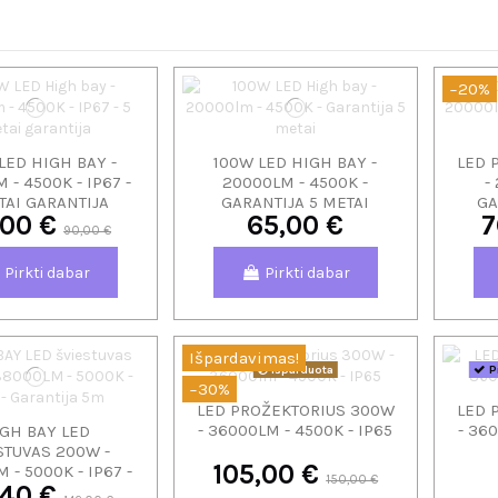
−20%
LED HIGH BAY -
100W LED HIGH BAY -
LED 
 - 4500K - IP67 -
20000LM - 4500K -
-
TAI GARANTIJA
GARANTIJA 5 METAI
GA
,00 €
65,00 €
7
90,00 €
Pirkti dabar
Pirkti dabar
Išpardavimas!
Išparduota
Pr
−30%
LED PROŽEKTORIUS 300W
LED 
- 36000LM - 4500K - IP65
- 36
GH BAY LED
STUVAS 200W -
105,00 €
 - 5000K - IP67 -
150,00 €
,40 €
RANTIJA 5M