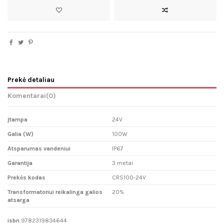
Prekė detaliau
Komentarai
(0)
Įtampa
24V
Galia (W)
100W
Atsparumas vandeniui
IP67
Garantija
3 metai
Prekės kodas
CRS100-24V
Transformatoriui reikalinga galios
20%
atsarga
isbn
9782319834644