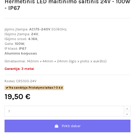
Hermetinis LED maitinimo šaltinis 24V - 100W
- IP67
Įėjimo įtampa:
AC175-240V
50/60Hz;
Išėjimo įtampa:
24V
;
Išėjimo srovė:
4.16
A
;
Galia:
100
W
;
IP klasė:
IP67
Aliuminio korpusas
Išmatavimai: 142mm × 44mm × 24mm (ilgis x plotis x aukštis)
Garantija: 3 metai
Kodas
CRS100-24V
Yra sandėlyje. Pristatymo laikas 1-3 d.d
19,50 €
Pirkti dabar