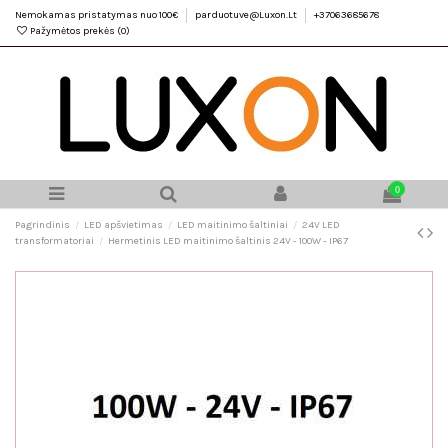
Nemokamas pristatymas nuo 100€
parduotuve@Luxon.Lt
+37063685678
Pažymėtos prekės (
0
)
0
Pagrindinis
LED apšvietimas
LED maitinimo šaltiniai
24V LED
transformatoriai
Hermetinis LED maitinimo šaltinis 24V - 100W - IP67