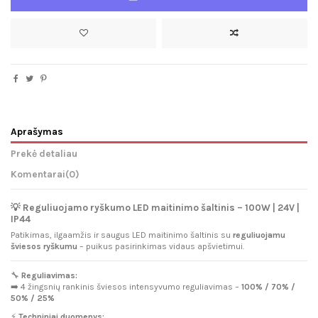
Aprašymas
Prekė detaliau
Komentarai
(0)
💡
Reguliuojamo ryškumo LED maitinimo šaltinis – 100W | 24V |
IP44
Patikimas, ilgaamžis ir saugus LED maitinimo šaltinis su
reguliuojamu
šviesos ryškumu
– puikus pasirinkimas vidaus apšvietimui.
🔧
Reguliavimas:
➡️ 4 žingsnių rankinis šviesos intensyvumo reguliavimas –
100% / 70% /
50% / 25%
⚡
Techniniai duomenys: