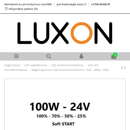
Nemokamas pristatymas nuo 100€
parduotuve@Luxon.Lt
+37063685678
Pažymėtos prekės (
0
)
0
Pagrindinis
LED apšvietimas
LED maitinimo šaltiniai
24V LED
transformatoriai
Reguliuojamas LED maitinimo šaltinis - 24V - 100W - IP44