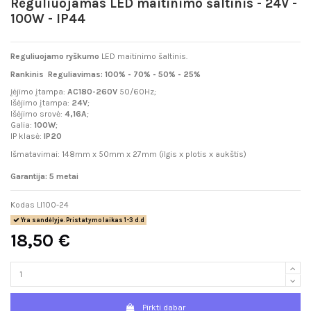
Reguliuojamas LED maitinimo šaltinis - 24V -
100W - IP44
Reguliuojamo ryškumo
LED maitinimo šaltinis.
Rankinis
Reguliavimas: 100% - 70% - 50% - 25%
Įėjimo įtampa:
AC180-260V
50/60Hz;
Išėjimo įtampa:
24
V
;
Išėjimo srovė:
4,16
A
;
Galia:
100
W
;
IP klasė:
IP20
Išmatavimai: 148mm x 50mm x 27mm (ilgis x plotis x aukštis)
Garantija: 5 metai
Kodas
LI100-24
Yra sandėlyje. Pristatymo laikas 1-3 d.d
18,50 €
Pirkti dabar