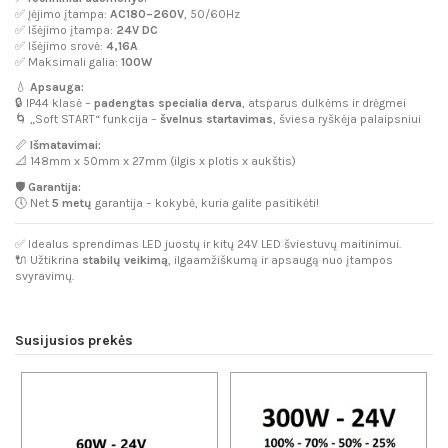
✅ Įėjimo įtampa:
AC180–260V
, 50/60Hz
✅ Išėjimo įtampa:
24V DC
✅ Išėjimo srovė:
4,16A
✅ Maksimali galia:
100W
💧
Apsauga:
🔒 IP44 klasė –
padengtas specialia derva
, atsparus dulkėms ir drėgmei
🌀 „Soft START“ funkcija –
švelnus startavimas
, šviesa ryškėja palaipsniui
📏
Išmatavimai:
📐 148mm x 50mm x 27mm (ilgis x plotis x aukštis)
🛡️
Garantija:
🕔 Net
5 metų
garantija – kokybė, kuria galite pasitikėti!
✅ Idealus sprendimas LED juostų ir kitų 24V LED šviestuvų maitinimui.
🔌 Užtikrina
stabilų veikimą
, ilgaamžiškumą ir apsaugą nuo įtampos
svyravimų.
Susijusios prekės