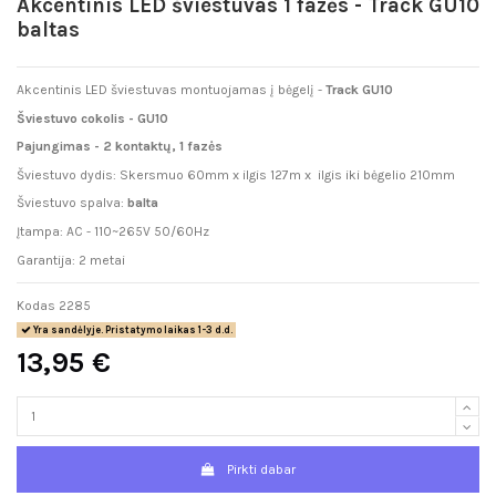
Akcentinis LED šviestuvas 1 fazės - Track GU10
baltas
Akcentinis LED šviestuvas montuojamas į bėgelį -
Track GU10
Šviestuvo cokolis - GU10
Pajungimas - 2 kontaktų, 1 fazės
Šviestuvo dydis: Skersmuo 60mm x ilgis 127m x ilgis iki bėgelio 210mm
Šviestuvo spalva:
balta
Įtampa: AC - 110~265V 50/60Hz
Garantija: 2 metai
Kodas
2285
Yra sandėlyje. Pristatymo laikas 1-3 d.d.
13,95 €
Pirkti dabar