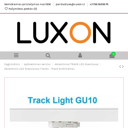
Nemokamas pristatymas nuo 100€
parduotuve@Luxon.Lt
+37063685678
Pažymėtos prekės (
0
)
0
Pagrindinis
Apšvietimas verslui
Akcentiniai TRACK LED šviestuvai
Akcentinis LED šviestuvas 1 fazės - Track GU10 baltas