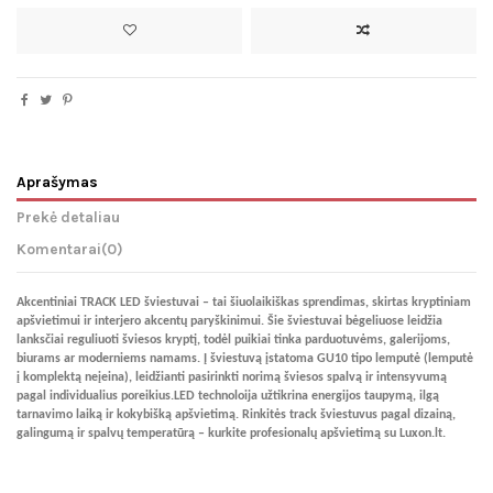
Aprašymas
Prekė detaliau
Komentarai
(0)
Akcentiniai TRACK LED šviestuvai – tai šiuolaikiškas sprendimas, skirtas kryptiniam
apšvietimui ir interjero akcentų paryškinimui. Šie šviestuvai bėgeliuose leidžia
lanksčiai reguliuoti šviesos kryptį, todėl puikiai tinka parduotuvėms, galerijoms,
biurams ar moderniems namams.
Į šviestuvą įstatoma GU10 tipo lemputė
(lemputė
į komplektą neįeina), leidžianti pasirinkti norimą šviesos spalvą ir intensyvumą
pagal individualius poreikius.
LED technoloija užtikrina energijos taupymą, ilgą
tarnavimo laiką ir kokybišką apšvietimą. Rinkitės track šviestuvus pagal dizainą,
galingumą ir spalvų temperatūrą – kurkite profesionalų apšvietimą su Luxon.lt.