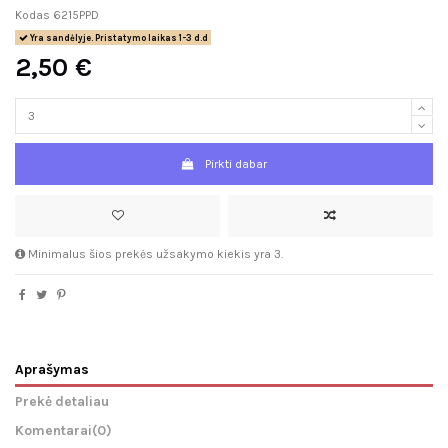
Kodas
6215PPD
Yra sandėlyje. Pristatymo laikas 1-3 d.d
2,50 €
Pirkti dabar
Minimalus šios prekės užsakymo kiekis yra 3.
Aprašymas
Prekė detaliau
Komentarai
(0)