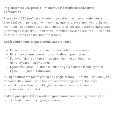
Priglaistomas LED profilis – modernus ir estetiškas apšvietimo
sprendimas
Priglaistomi LED profiliai – tai puikus pasirinkimas tiems, kurie siekia
šiuolaikiško, minimalistinio ir tvarkingo interjero. Šie aliuminio profiliai skirti
montuoti į gipskartonio sienas ar lubas, leidžiant LED juostoms integruotis
į paviršių be išsikišimų. Rezultatas – vientisas šviesos efektas, kuris ne tik
apšviečia, bet ir papildo interjero dizainą.
Kodėl verta rinktis priglaistomus LED profilius?
Paslėptas montavimas – nematomi tvirtinimo elementai.
Estetika – švarus, modernus apšvietimo sprendimas.
Funkcionalumas – tinkami pagrindiniam, akcentiniam ar
dekoratyviniam apšvietimui.
Ilgaamžiškumas – aliuminis užtikrina gerą šilumos išsklaidymą ir
ilgesnį LED juostų tarnavimą.
Mūsų asortimente rasite įvairių tipų priglaistomų LED profilių, tinkančių tiek
tiesioms, tiek kampinėms konstrukcijoms. Lengvas montavimas,
kokybiškos medžiagos ir stilingas dizainas – viskas, ko reikia
profesionaliam rezultatui.
Ieškote paslėpto LED apšvietimo sprendimo?
Rinkitės priglaistomą LED
profilį – funkcionalumą ir grožį viename.