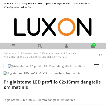
Nemokamas pristatymas nuo 100€
parduotuve@Luxon.Lt
+37063685678
Pažymėtos prekės (
0
)
0
Pagrindinis
LED apšvietimas
Aliuminiai profiliai LED juostelei
Priglaistomo LED profilio 62x15mm dangtelis 2m matinis
Priglaistomo LED profilio 62x15mm dangtelis
2m matinis
Priglaistomo LED profilio 6215mm dangtelis 2m matinis