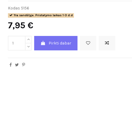
Kodas
5156
Yra sandėlyje. Pristatymo laikas 1-3 d.d
7,95 €
Pirkti dabar