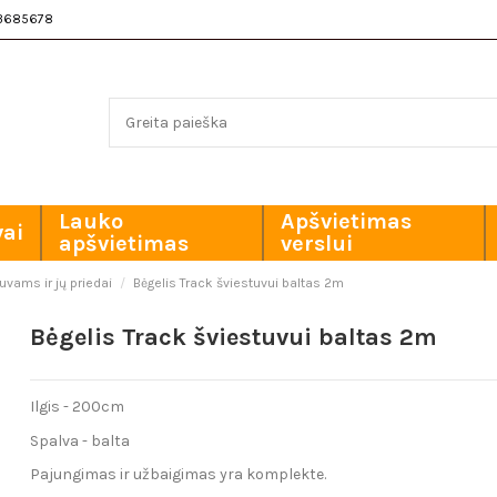
3685678
Lauko
Apšvietimas
vai
apšvietimas
verslui
uvams ir jų priedai
Bėgelis Track šviestuvui baltas 2m
Bėgelis Track šviestuvui baltas 2m
Ilgis - 200cm
Spalva - balta
Pajungimas ir užbaigimas yra komplekte.