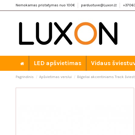
Nemokamas pristatymas nuo 100€
parduotuve@Luxon.Lt
+3706
LED apšvietimas
Vidaus šviestu
Pagrindinis
Apšvietimas verslui
Bėgeliai akcentiniams Track šviest