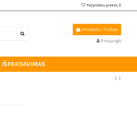
Pažymėtos prekės (
)
Krepšelis
/
Tuščias
Prisijungti
IŠPARDAVIMAS