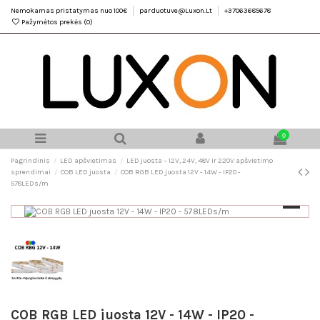
Nemokamas pristatymas nuo 100€
parduotuve@Luxon.Lt
+37063685678
Pažymėtos prekės (
0
)
0
Pagrindinis
LED apšvietimas
LED juosta – 12V, 24V, 48V ir 220V apšvietimo
sprendimai
COB LED juosta
COB RGB LED juosta 12V - 14W - IP20 -
578LEDs/m
COB RGB LED juosta 12V - 14W - IP20 -