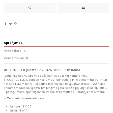
Aprašymas
Prekė detaliau
Komentarai
(0)
COB RGB LED juosta 12 V, 14 W, IP20 – 1 m kaina
Įspūdingo spalvų spektro apšvietimas be jokių kompromisų!
Ši COB RGB LED juosta veikia 12 V DC, sunaudoja 14 W vienam metrui ir turi
net 576 LED/m tankį – užtikrina intensyvų ir tolygų RGB efektą. IP20 klasė
tinkama vidaus sąlygoms. Dvi jungimo galai leidžia pajungti iš abiejų pusių
– patogu montuojant ilgesnės trąsos ar kampuose. Garantija net 5 metai.
✅
Techninės charakteristikos:
Įtampa:
12 V DC
Galia:
14 W / m