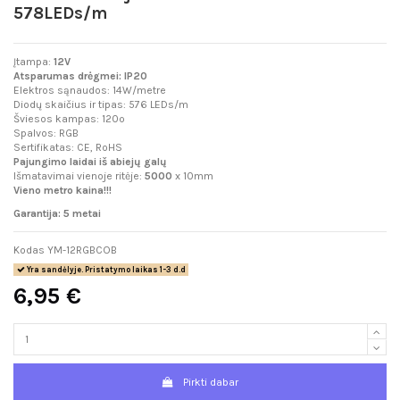
578LEDs/m
Įtampa:
12V
Atsparumas drėgmei: IP20
Elektros sąnaudos: 14W/metre
Diodų skaičius ir tipas: 576 LEDs/m
Šviesos kampas: 120º
Spalvos: RGB
Sertifikatas: CE, RoHS
Pajungimo laidai iš abiejų galų
Išmatavimai vienoje ritėje:
5000
x 10mm
Vieno metro kaina!!!
Garantija: 5 metai
Kodas
YM-12RGBCOB
Yra sandėlyje. Pristatymo laikas 1-3 d.d
6,95 €
Pirkti dabar