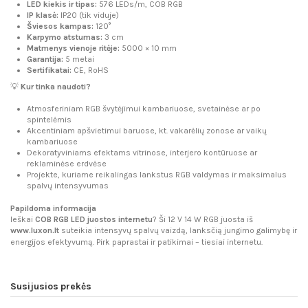
LED kiekis ir tipas:
576 LEDs/m, COB RGB
IP klasė:
IP20 (tik viduje)
Šviesos kampas:
120°
Karpymo atstumas:
3 cm
Matmenys vienoje ritėje:
5000 × 10 mm
Garantija:
5 metai
Sertifikatai:
CE, RoHS
💡
Kur tinka naudoti?
Atmosferiniam RGB švytėjimui kambariuose, svetainėse ar po
spintelėmis
Akcentiniam apšvietimui baruose, kt. vakarėlių zonose ar vaikų
kambariuose
Dekoratyviniams efektams vitrinose, interjero kontūruose ar
reklaminėse erdvėse
Projekte, kuriame reikalingas lankstus RGB valdymas ir maksimalus
spalvų intensyvumas
Papildoma informacija
Ieškai
COB RGB LED juostos internetu
? Ši 12 V 14 W RGB juosta iš
www.luxon.lt
suteikia intensyvų spalvų vaizdą, lanksčią jungimo galimybę ir
energijos efektyvumą. Pirk paprastai ir patikimai – tiesiai internetu.
Susijusios prekės