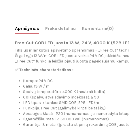
Aprašymas
Prekė detaliau
Komentarai
(0)
Free-Cut COB LED juosta 13 W, 24 V, 4000 K (528 LE
Tikslus ir lankstus apšvietimo sprendimas – „Free-Cut“ technolo
Ši galinga 13 W/m COB LED juosta veikia 24 V DC, skleidžia ne
„Free-Cut“ funkcija leidžia pjauti juostą pageidaujamu kampu a
✅
Techninės charakteristikos :
Įtampa: 24 V DC
Galia: 13 W / m
Spalvų temperatūra: 4000 K (neutrali balta)
CRI (spalvų atvaizdavimo indeksas): ≥ 90
LED tipas ir tankis: SMD COB, 528 LED/m
Funkcija: Free-Cut (galimybė kirpti be taškų)
Apsaugos klasė: IP20 (numanomas, jei nenurodyta kitai
Ilgaamžiškumas: iki 50 000 val. (numanomas)
Garantija: 3 metai (įprasta stipinių rekordinių COB juos