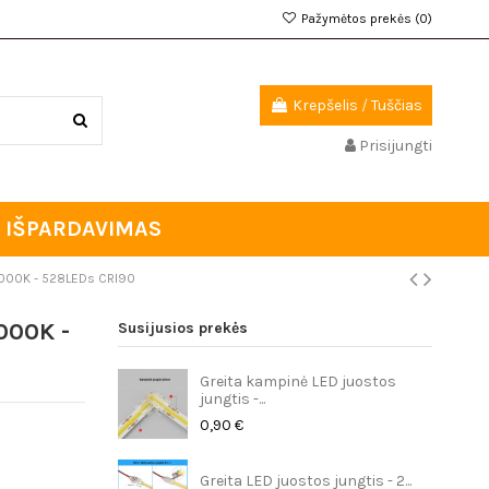
Pažymėtos prekės (
0
)
Krepšelis
/
Tuščias
Prisijungti
IŠPARDAVIMAS
 4000K - 528LEDs CRI90
000K -
Susijusios prekės
Greita kampinė LED juostos
jungtis -...
0,90 €
Greita LED juostos jungtis - 2...