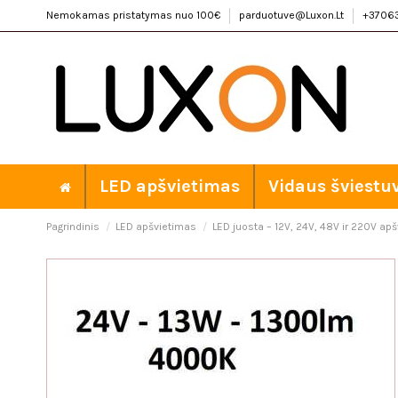
Nemokamas pristatymas nuo 100€
parduotuve@Luxon.Lt
+3706
LED apšvietimas
Vidaus šviestu
Pagrindinis
LED apšvietimas
LED juosta – 12V, 24V, 48V ir 220V ap