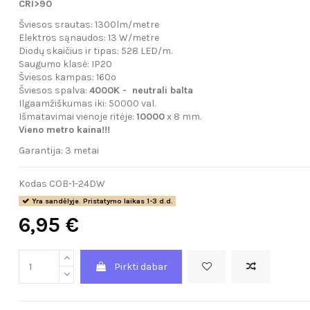
CRI>90
Šviesos srautas: 1300lm/metre
Elektros sąnaudos: 13 W/metre
Diodų skaičius ir tipas: 528 LED/m.
Saugumo klasė: IP20
Šviesos kampas: 160º
Šviesos spalva:
4000K - neutrali balta
Ilgaamžiškumas iki: 50000 val.
Išmatavimai vienoje ritėje:
10000
x 8 mm.
Vieno metro kaina!!!
Garantija: 3 metai
Kodas
COB-1-24DW
Yra sandėlyje. Pristatymo laikas 1-3 d.d.
6,95 €
Pirkti dabar