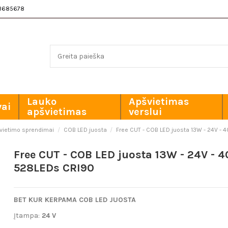
3685678
Lauko
Apšvietimas
vai
apšvietimas
verslui
švietimo sprendimai
COB LED juosta
Free CUT - COB LED juosta 13W - 24V -
Free CUT - COB LED juosta 13W - 24V - 4
528LEDs CRI90
BET KUR KERPAMA COB LED JUOSTA
Įtampa:
24 V