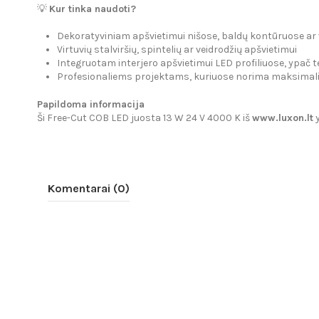
💡
Kur tinka naudoti?
Dekoratyviniam apšvietimui nišose, baldų kontūruose ar 
Virtuvių stalviršių, spintelių ar veidrodžių apšvietimui
Integruotam interjero apšvietimui LED profiliuose, ypač t
Profesionaliems projektams, kuriuose norima maksimal
Papildoma informacija
Ši Free-Cut COB LED juosta 13 W 24 V 4000 K iš
www.luxon.lt
y
Komentarai (0)