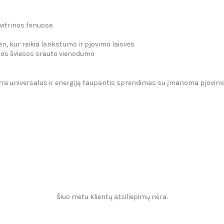
vitrinos fonuose
en, kur reikia lankstumo ir pjovimo laisvės
ios šviesos srauto vienodumo
ra universalus ir energiją taupantis sprendimas su įmanoma pjovimo lai
Šiuo metu klientų atsiliepimų nėra.