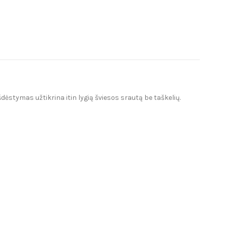
ėstymas užtikrina itin lygią šviesos srautą be taškelių.