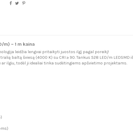
D/m) – 1 m kaina
gija leidžia lengvai pritaikyti juostos ilgį pagal poreikį!
utralią baltą šviesą (4000 K) su CRI ≥ 90. Tankus 528 LED/m LEDSMD išd
r ilgiu, todėl ji idealiai tinka sudėtingiems apšvietimo projektams.
p)
toms)