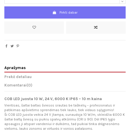
Pirkti dabar
Aprašymas
Prekė detaliau
Komentarai
(0)
COB LED juosta 10 W, 24 V, 6000 K IP65 – 10 m kaina
Vientisas, šaltai baltas šviesos srautas be taškelių – profesionalus ir
patikimas apšvietimo sprendimas tiek lauko, tiek vidaus sąlygomis!
Ši COB LED juosta veikia 24 V įtampa, sunaudoja 10 W/m, skleidžia 6000 K
šaltai baltą šviesą su puikiu spalvų atkūrimu (CRI ≥ 90). Dėl IP65 lygio
apsaugos ji atspari vandeniui ir dulkėms, tad puikiai tinka drėgnesnėms
vietoms, lauko zonoms ar virtuvės ir vonios patalpoms.