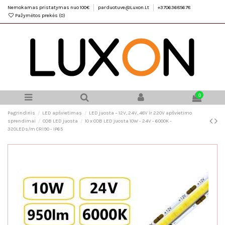
Nemokamas pristatymas nuo 100€
parduotuve@Luxon.Lt
+37063685678
Pažymėtos prekės (
0
)
0
Pagrindinis
LED apšvietimas
LED juosta – 12V, 24V, 48V ir 220V apšvietimo
sprendimai
COB LED juosta
10 x COB LED juosta 10W - 24V - 6000K -
320LEDs/m CRI90 - IP65