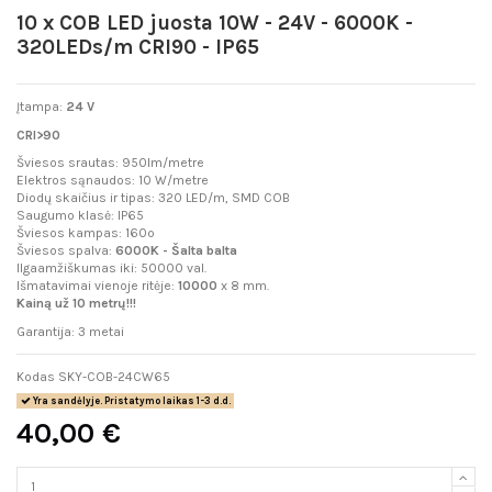
10 x COB LED juosta 10W - 24V - 6000K -
320LEDs/m CRI90 - IP65
Įtampa:
24 V
CRI>90
Šviesos srautas: 950lm/metre
Elektros sąnaudos: 10 W/metre
Diodų skaičius ir tipas: 320 LED/m, SMD COB
Saugumo klasė: IP65
Šviesos kampas: 160º
Šviesos spalva:
6000K - Šalta balta
Ilgaamžiškumas iki: 50000 val.
Išmatavimai vienoje ritėje:
10000
x 8 mm.
Kainą už 10 metrų!!!
Garantija: 3 metai
Kodas
SKY-COB-24CW65
Yra sandėlyje. Pristatymo laikas 1-3 d.d.
40,00 €