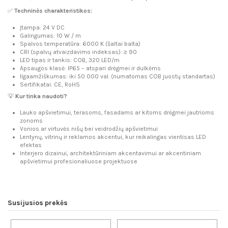
✅
Techninės charakteristikos:
Įtampa: 24 V DC
Galingumas: 10 W / m
Spalvos temperatūra: 6000 K (šaltai balta)
CRI (spalvų atvaizdavimo indeksas): ≥ 90
LED tipas ir tankis: COB, 320 LED/m
Apsaugos klasė: IP65 – atspari drėgmei ir dulkėms
Ilgaamžiškumas: iki 50 000 val. (numatomas COB juostų standartas)
Sertifikatai: CE, RoHS
💡
Kur tinka naudoti?
Lauko apšvietimui, terasoms, fasadams ar kitoms drėgmei jautrioms
zonoms
Vonios ar virtuvės nišų bei veidrodžių apšvietimui
Lentynų, vitrinų ir reklamos akcentui, kur reikalingas vientisas LED
efektas
Interjero dizainui, architektūriniam akcentavimui ar akcentiniam
apšvietimui profesionaliuose projektuose
Susijusios prekės