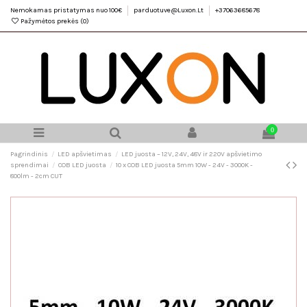
Nemokamas pristatymas nuo 100€
parduotuve@Luxon.Lt
+37063685678
Pažymėtos prekės (
0
)
0
Pagrindinis
LED apšvietimas
LED juosta – 12V, 24V, 48V ir 220V apšvietimo
sprendimai
COB LED juosta
10 x COB LED juosta 5mm 10W - 24V - 3000K -
800lm - 2cm CUT