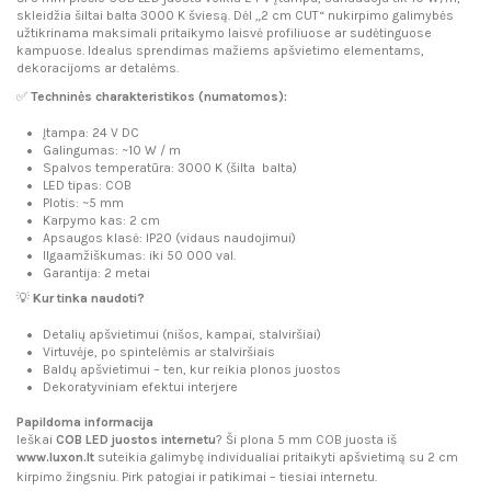
skleidžia šiltai balta 3000 K šviesą. Dėl „2 cm CUT“ nukirpimo galimybės
užtikrinama maksimali pritaikymo laisvė profiliuose ar sudėtinguose
kampuose. Idealus sprendimas mažiems apšvietimo elementams,
dekoracijoms ar detalėms.
✅
Techninės charakteristikos (numatomos):
Įtampa: 24 V DC
Galingumas: ~10 W / m
Spalvos temperatūra: 3000 K (šilta balta)
LED tipas: COB
Plotis: ~5 mm
Karpymo kas: 2 cm
Apsaugos klasė: IP20 (vidaus naudojimui)
Ilgaamžiškumas: iki 50 000 val.
Garantija: 2 metai
💡
Kur tinka naudoti?
Detalių apšvietimui (nišos, kampai, stalviršiai)
Virtuvėje, po spintelėmis ar stalviršiais
Baldų apšvietimui – ten, kur reikia plonos juostos
Dekoratyviniam efektui interjere
Papildoma informacija
Ieškai
COB LED juostos internetu
? Ši plona 5 mm COB juosta iš
www.luxon.lt
suteikia galimybę individualiai pritaikyti apšvietimą su 2 cm
kirpimo žingsniu. Pirk patogiai ir patikimai – tiesiai internetu.