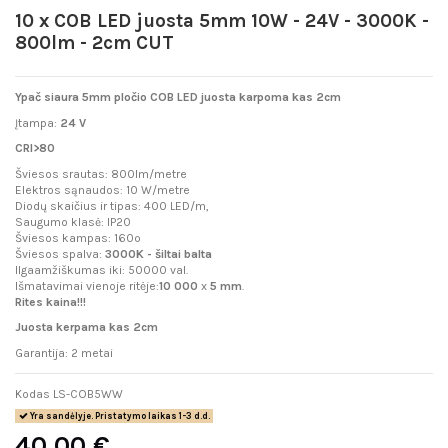
10 x COB LED juosta 5mm 10W - 24V - 3000K -
800lm - 2cm CUT
Ypač siaura 5mm pločio COB LED juosta karpoma kas 2cm
Įtampa:
24 V
CRI>80
Šviesos srautas: 800lm/metre
Elektros sąnaudos: 10 W/metre
Diodų skaičius ir tipas: 400 LED/m,
Saugumo klasė: IP20
Šviesos kampas: 160º
Šviesos spalva:
3000K - šiltai balta
Ilgaamžiškumas iki: 50000 val.
Išmatavimai vienoje ritėje:
10 000
x
5 mm
.
Rites kaina!!!
Juosta kerpama kas 2cm
Garantija: 2 metai
Kodas
LS-COB5WW
Yra sandėlyje. Pristatymo laikas 1-3 d.d.
40,00 €