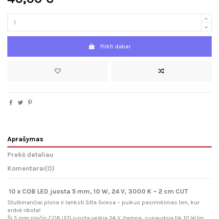
Pirkti dabar
Aprašymas
Prekė detaliau
Komentarai
(0)
10 x COB LED juosta 5 mm, 10 W, 24 V, 3000 K – 2 cm CUT
Stulbinančiai plona ir lanksti šilta šviesa – puikus pasirinkimas ten, kur
erdvė ribota!
Ši 5 mm pločio COB LED juosta veikia 24 V įtampa, sunaudoja tik 10 W/m,