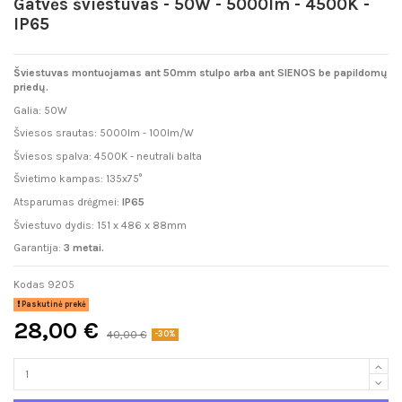
Gatvės šviestuvas - 50W - 5000lm - 4500K -
IP65
Šviestuvas montuojamas ant 50mm stulpo arba ant SIENOS be papildomų
priedų.
Galia: 50W
Šviesos srautas: 5000lm - 100lm/W
Šviesos spalva: 4500K - neutrali balta
Švietimo kampas:
135x75°
Atsparumas drėgmei:
IP65
Šviestuvo dydis: 151 x 486 x 88mm
Garantija:
3 metai.
Kodas
9205
Paskutinė prekė
28,00 €
40,00 €
-30%