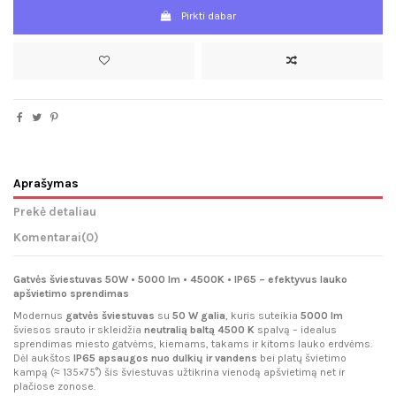
Pirkti dabar
Aprašymas
Prekė detaliau
Komentarai
(0)
Gatvės šviestuvas 50W • 5000 lm • 4500K • IP65 – efektyvus lauko
apšvietimo sprendimas
Modernus
gatvės šviestuvas
su
50 W galia
, kuris suteikia
5000 lm
šviesos srauto ir skleidžia
neutralią baltą 4500 K
spalvą – idealus
sprendimas miesto gatvėms, kiemams, takams ir kitoms lauko erdvėms.
Dėl aukštos
IP65 apsaugos nuo dulkių ir vandens
bei platų švietimo
kampą (≈ 135×75°) šis šviestuvas užtikrina vienodą apšvietimą net ir
plačiose zonose.