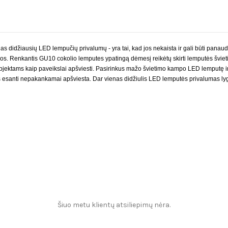
as didžiausių
LED
lempučių privalumų - yra tai, kad jos nekaista ir gali būti panau
jos. Renkantis GU10 cokolio lemputes ypatingą dėmesį reikėtų skirti lemputės švi
jektams kaip paveikslai apšviesti. Pasirinkus mažo švietimo kampo
LED
lemputę i
ys esanti nepakankamai apšviesta. Dar vienas didžiulis
LED
lemputės privalumas lyg
Šiuo metu klientų atsiliepimų nėra.