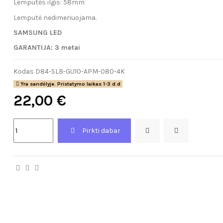
Lemputės ilgis: 58mm
Lemputė nedimeriuojama.
SAMSUNG LED
GARANTIJA: 3 metai
Kodas
D84-SLB-GU10-APM-080-4K
Yra sandėlyje. Pristatymo laikas 1-3 d.d
22,00 €
Pirkti dabar