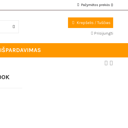
Pažymėtos prekės (
)
Krepšelis
/
Tuščias
Prisijungti
IŠPARDAVIMAS
00K