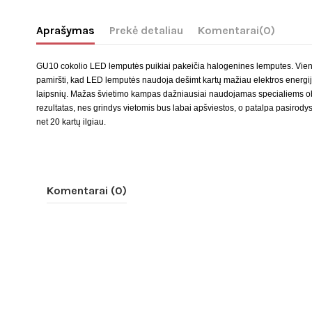
Aprašymas
Prekė detaliau
Komentarai
(0)
GU10 cokolio
LED
lemputės puikiai pakeičia halogenines lemputes. Vien
pamiršti, kad
LED
lemputės naudoja dešimt kartų mažiau elektros energi
laipsnių. Mažas švietimo kampas dažniausiai naudojamas specialiems ob
rezultatas, nes grindys vietomis bus labai apšviestos, o patalpa pasirod
net 20 kartų ilgiau.
Komentarai (0)