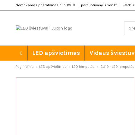
Nemokamas pristatymas nuo 100€
parduotuve@Luxon.Lt
+3706
LED apšvietimas
Vidaus šviestuv
Pagrindinis
LED apšvietimas
LED lemputės
GU10 - LED lemputės