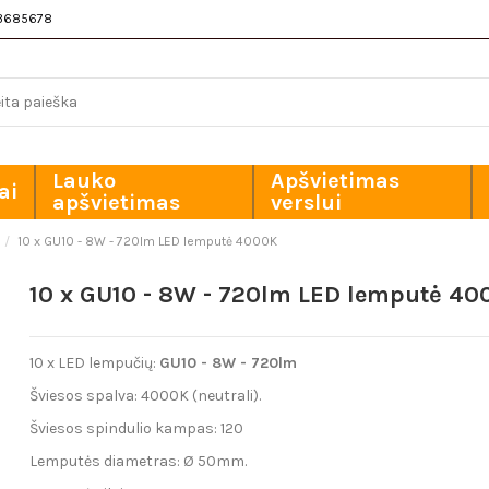
3685678
Lauko
Apšvietimas
ai
apšvietimas
verslui
10 x GU10 - 8W - 720lm LED lemputė 4000K
10 x GU10 - 8W - 720lm LED lemputė 40
10 x LED lempučių:
GU10 - 8W - 720lm
Šviesos spalva: 4000K (neutrali).
Šviesos spindulio kampas: 120
Lemputės diametras:
Ø 50mm.