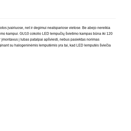
dotos įvairiuose, net ir degimui neatspariose vietose. Be abejo nereikia
etimo kampui. GU10 cokolio
LED
lempučių švietimo kampas būna iki 120
r įmontavus į lubas patalpai apšviesti, nebus pasiektas norimas
inant su halogeninėmis lemputėmis yra tai, kad
LED
lemputės šviečia