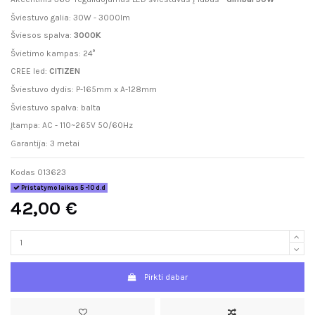
Šviestuvo galia: 30W - 3000lm
Šviesos spalva:
3000K
Švietimo kampas: 24°
CREE led:
CITIZEN
Šviestuvo dydis: P-165mm x A-128mm
Šviestuvo spalva: balta
Įtampa: AC - 110~265V 50/60Hz
Garantija: 3 metai
Kodas
013623
Pristatymo laikas 5 -10 d.d
42,00 €
Pirkti dabar