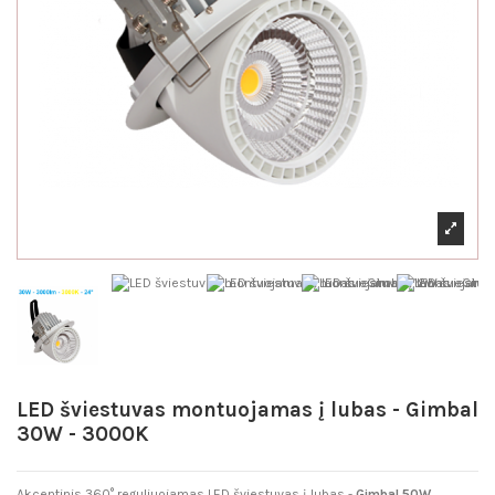
LED šviestuvas montuojamas į lubas - Gimbal
30W - 3000K
Akcentinis 360° reguliuojamas LED šviestuvas į lubas -
Gimbal 50W