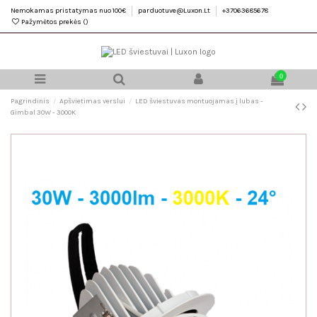
Nemokamas pristatymas nuo 100€
parduotuve@Luxon.Lt
+37063685678
Pažymėtos prekės (
)
0
Pagrindinis
Apšvietimas verslui
LED šviestuvas montuojamas į lubas -
Gimbal 30W - 3000K