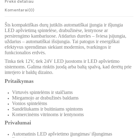
Prekė detaliau
Komentarai
(0)
Šis kompaktiškas durų jutiklis automatiškai įjungia ir išjungia
LED apšvietimą spintelėse, drabužinėse, lentynose ar
persirengimo kambariuose. Atidarius dureles – šviesa įsijungia,
uždarius – automatiškai išsijungia. Tai patogus ir energiškai
efektyvus sprendimas siekiant modernios, tvarkingos ir
funkcionalios erdvės.
Tinka tiek 12V, tiek 24V LED juostoms ir LED apšvietimo
sistemoms. Galima rinktis juodą arba baltą spalvą, kad derėtų prie
interjero ir baldų dizaino.
Pritaikymas
Virtuvės spintelėms ir stalčiams
Miegamojo ar drabužinės baldams
Vonios spintelėms
Sandėliukams ir buitiniams spintoms
Komercinėms vitrinoms ir lentynoms
Privalumai
Automatinis LED apšvietimo įjungimas/ išjungimas