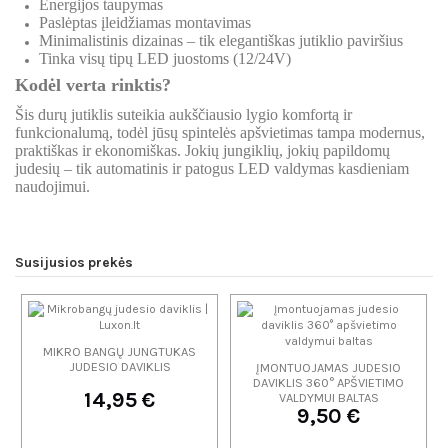
Energijos taupymas
Paslėptas įleidžiamas montavimas
Minimalistinis dizainas – tik elegantiškas jutiklio paviršius
Tinka visų tipų LED juostoms (12/24V)
Kodėl verta rinktis?
Šis durų jutiklis suteikia aukščiausio lygio komfortą ir
funkcionalumą, todėl jūsų spintelės apšvietimas tampa modernus,
praktiškas ir ekonomiškas. Jokių jungiklių, jokių papildomų
judesių – tik automatinis ir patogus LED valdymas kasdieniam
naudojimui.
Susijusios prekės
MIKRO BANGŲ JUNGTUKAS
JUDESIO DAVIKLIS
ĮMONTUOJAMAS JUDESIO
DAVIKLIS 360° APŠVIETIMO
14,95 €
VALDYMUI BALTAS
9,50 €