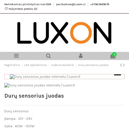
Nemokamas pristatymas nuo 100€
parduotuve@Luxon.Lt
+37063685678
Pažymėtos prekės (
0
)
0
Pagrindinis
LED apšvietimas
Judesio davikliai
Durų sensorius juodas
Durų sensorius juodas
Durų sensorius
Įtampa : 12V - 24V
Galia : 60W - 100W