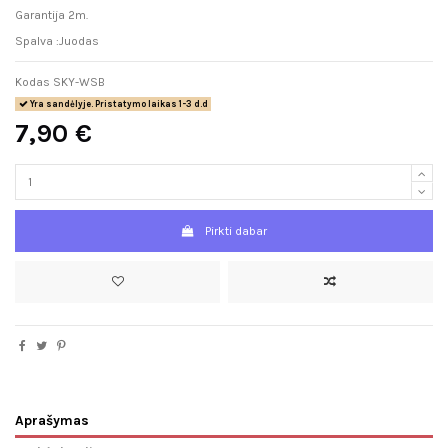
Garantija 2m.
Spalva :Juodas
Kodas
SKY-WSB
Yra sandėlyje. Pristatymo laikas 1-3 d.d
7,90 €
Pirkti dabar
Aprašymas