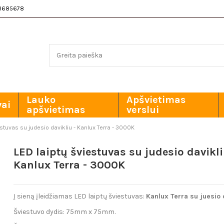
3685678
Lauko
Apšvietimas
vai
apšvietimas
verslui
estuvas su judesio davikliu - Kanlux Terra - 3000K
LED laiptų šviestuvas su judesio davikli
Kanlux Terra - 3000K
Į sieną įleidžiamas LED laiptų šviestuvas:
Kanlux Terra su juesio 
Šviestuvo dydis: 75mm x 75mm.