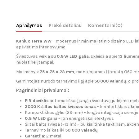
Aprašymas
Prekė detaliau
Komentarai
(0)
Kanlux Terra WW
– modernus ir minimalistinio dizaino LED l
apšvietimo intensyvumo.
Šviestuvas veikia su
0,8 W LED galia
, skleidžia apie
13 liumen
nuolatinei įtampai.
Matmenys:
75 × 75 × 23 mm
, montuojamas į įprastą Ø60 mm 
Gamintojas nurodo tarnavimo ilgį apie
50 000 valandų
, o pr
Pagrindiniai privalumai:
PIR daviklis
automatiškai įjungia šviestuvą judėjimo met
3000 K šiltos baltos šviesos tonas
– komfortiškas akim
Kompaktiškas gylis (23 mm) – lengva integracija sienoje
0,8 W LED galia
– itin energetiškai efektyvus
Šiltai balta šviesa (~13 lm) – puikiai tinka taktinam, akc
Tarnavimo laikas iki
50 000 valandų
Garantija:
2 metai