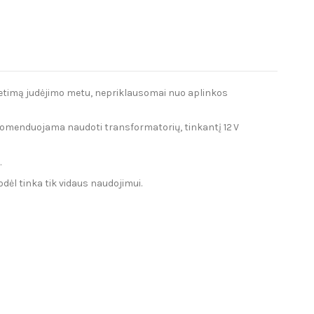
vietimą judėjimo metu, nepriklausomai nuo aplinkos
omenduojama naudoti transformatorių, tinkantį 12 V
.
todėl tinka tik vidaus naudojimui.