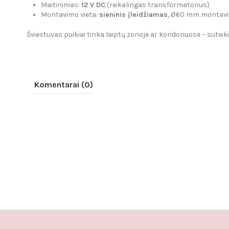
Maitinimas:
12 V DC
(reikalingas transformatorius)
Montavimo vieta:
sieninis įleidžiamas
, Ø60 mm montavi
Šviestuvas puikiai tinka laiptų zonoje ar koridoriuose – suteik
Komentarai (0)