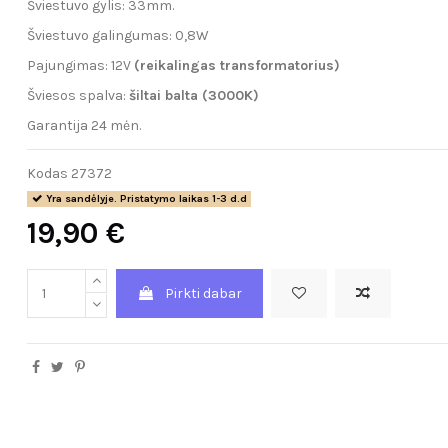
Šviestuvo gylis: 33mm.
Šviestuvo galingumas: 0,8W
Pajungimas: 12V
(reikalingas transformatorius)
Šviesos spalva:
šiltai balta (3000K)
Garantija 24 mėn.
Kodas
27372
Yra sandėlyje. Pristatymo laikas 1-3 d.d
19,90 €
Pirkti dabar