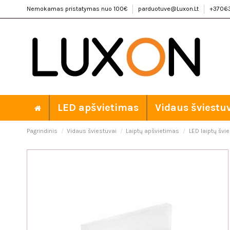
Nemokamas pristatymas nuo 100€
parduotuve@Luxon.Lt
+3706
LED apšvietimas
Vidaus šviestu
Pagrindinis
Vidaus šviestuvai
Laiptų apšvietimas
LED laiptų švi