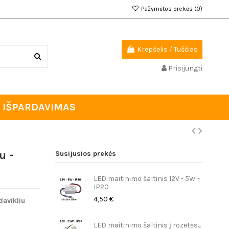
Pažymėtos prekės (
0
)
Krepšelis
/
Tuščias
Prisijungti
IŠPARDAVIMAS
u -
Susijusios prekės
LED maitinimo šaltinis 12V - 5W -
IP20
4,50 €
davikliu
LED maitinimo šaltinis į rozetės...