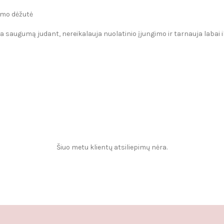
mo dėžutė
ia saugumą judant, nereikalauja nuolatinio įjungimo ir tarnauja labai il
Šiuo metu klientų atsiliepimų nėra.