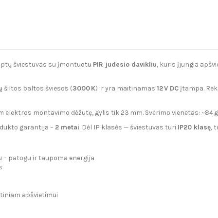
aiptų šviestuvas su įmontuotu
PIR judesio davikliu
, kuris įjungia apš
ų
šiltos baltos šviesos (
3000 K
) ir yra maitinamas
12 V DC
įtampa. Rek
elektros montavimo dėžutę, gylis tik 23 mm. Svėrimo vienetas: ~84 g
odukto garantija –
2 metai
. Dėl IP klasės — šviestuvas turi
IP20 klasę
, 
u – patogu ir taupoma energija
s
entiniam apšvietimui