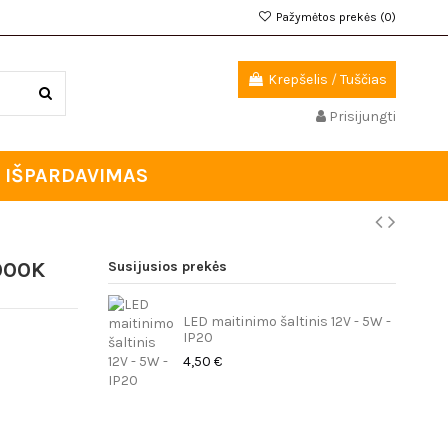
Pažymėtos prekės (
0
)
Krepšelis
/
Tuščias
Prisijungti
IŠPARDAVIMAS
4000K
Susijusios prekės
LED maitinimo šaltinis 12V - 5W -
IP20
4,50 €