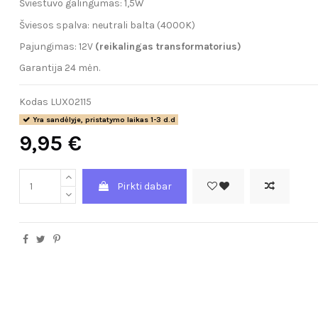
Šviestuvo galingumas: 1,5W
Šviesos spalva: neutrali balta (4000K)
Pajungimas: 12V
(reikalingas transformatorius)
Garantija 24 mėn.
Kodas
LUX02115
Yra sandėlyje, pristatymo laikas 1-3 d.d
9,95 €
Pirkti dabar