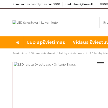
Nemokamas pristatymas nuo 100€
parduotuve@Luxon.Lt
+3706
LED apšvietimas
Vidaus šviestu
Pagrindinis
Vidaus šviestuvai
Laiptų apšvietimas
LED laiptų švi