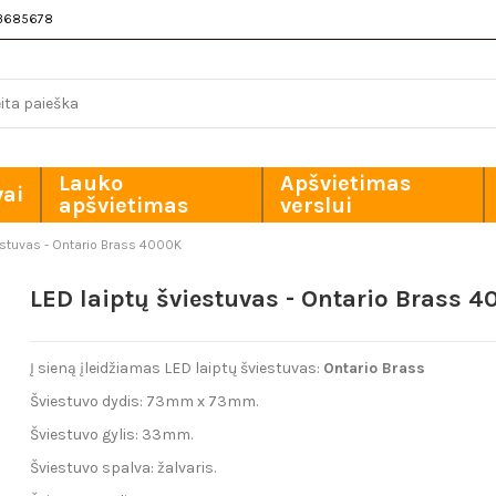
3685678
Lauko
Apšvietimas
vai
apšvietimas
verslui
estuvas - Ontario Brass 4000K
LED laiptų šviestuvas - Ontario Brass 
Į sieną įleidžiamas LED laiptų šviestuvas:
Ontario Brass
Šviestuvo dydis: 73mm x 73mm.
Šviestuvo gylis: 33mm.
Šviestuvo spalva: žalvaris.