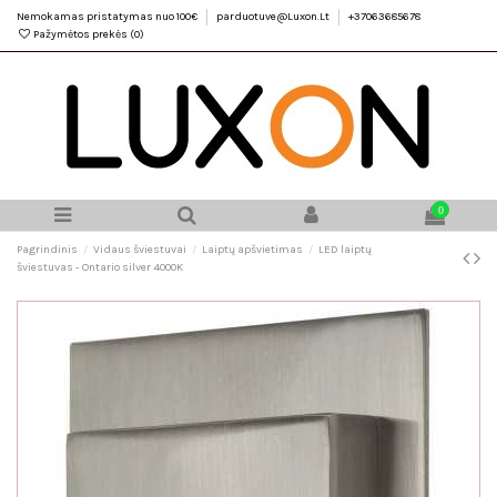
Nemokamas pristatymas nuo 100€
parduotuve@Luxon.Lt
+37063685678
Pažymėtos prekės (
0
)
0
Pagrindinis
Vidaus šviestuvai
Laiptų apšvietimas
LED laiptų
šviestuvas - Ontario silver 4000K