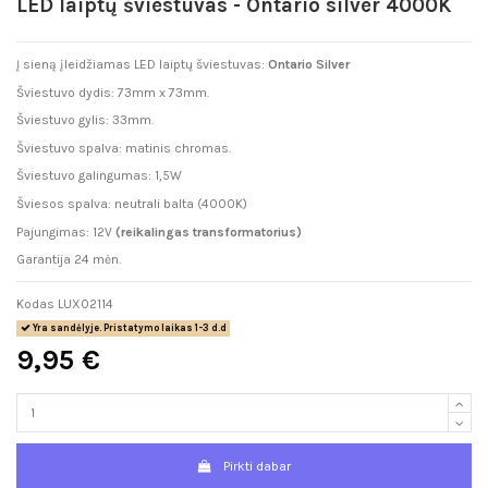
LED laiptų šviestuvas - Ontario silver 4000K
Į sieną įleidžiamas LED laiptų šviestuvas:
Ontario Silver
Šviestuvo dydis: 73mm x 73mm.
Šviestuvo gylis: 33mm.
Šviestuvo spalva: matinis chromas.
Šviestuvo galingumas: 1,5W
Šviesos spalva: neutrali balta (4000K)
Pajungimas: 12V
(reikalingas transformatorius)
Garantija 24 mėn.
Kodas
LUX02114
Yra sandėlyje. Pristatymo laikas 1-3 d.d
9,95 €
Pirkti dabar