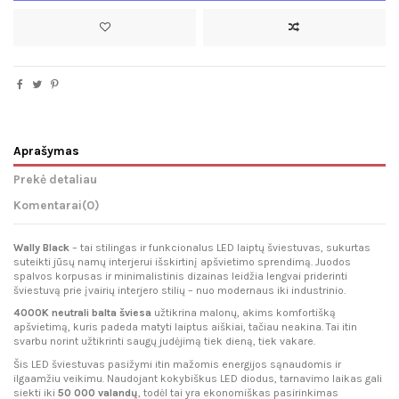
Aprašymas
Prekė detaliau
Komentarai
(0)
Wally Black
– tai stilingas ir funkcionalus LED laiptų šviestuvas, sukurtas
suteikti jūsų namų interjerui išskirtinį apšvietimo sprendimą. Juodos
spalvos korpusas ir minimalistinis dizainas leidžia lengvai priderinti
šviestuvą prie įvairių interjero stilių – nuo modernaus iki industrinio.
4000K neutrali balta šviesa
užtikrina malonų, akims komfortišką
apšvietimą, kuris padeda matyti laiptus aiškiai, tačiau neakina. Tai itin
svarbu norint užtikrinti saugų judėjimą tiek dieną, tiek vakare.
Šis LED šviestuvas pasižymi itin mažomis energijos sąnaudomis ir
ilgaamžiu veikimu. Naudojant kokybiškus LED diodus, tarnavimo laikas gali
siekti iki
50 000 valandų
, todėl tai yra ekonomiškas pasirinkimas