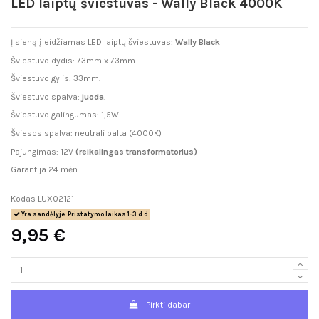
LED laiptų šviestuvas - Wally Black 4000K
Į sieną įleidžiamas LED laiptų šviestuvas:
Wally Black
Šviestuvo dydis: 73mm x 73mm.
Šviestuvo gylis: 33mm.
Šviestuvo spalva:
juoda
.
Šviestuvo galingumas: 1,5W
Šviesos spalva: neutrali balta (4000K)
Pajungimas: 12V
(reikalingas transformatorius)
Garantija 24 mėn.
Kodas
LUX02121
Yra sandėlyje. Pristatymo laikas 1-3 d.d
9,95 €
Pirkti dabar