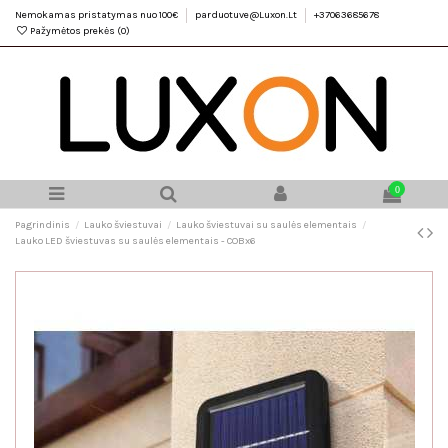
Nemokamas pristatymas nuo 100€
parduotuve@Luxon.Lt
+37063685678
Pažymėtos prekės (
0
)
0
Pagrindinis
Lauko šviestuvai
Lauko šviestuvai su saulės elementais
Lauko LED šviestuvas su saulės elementais - COBx6