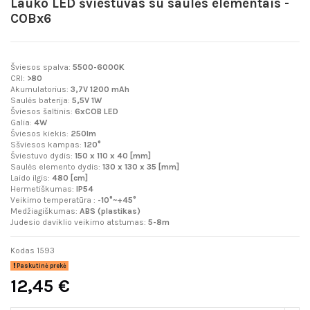
Lauko LED šviestuvas su saulės elementais -
COBx6
Šviesos spalva:
5500-6000K
CRI:
>80
Akumulatorius:
3,7V 1200 mAh
Saulės baterija:
5,5V 1W
Šviesos šaltinis:
6xCOB LED
Galia:
4W
Šviesos kiekis:
250lm
Sšviesos kampas:
120°
Šviestuvo dydis:
150 x 110 x 40 [mm]
Saulės elemento dydis:
130 x 130 x 35 [mm]
Laido ilgis:
480 [cm]
Hermetiškumas:
IP54
Veikimo temperatūra :
-10°~+45°
Medžiagiškumas:
ABS (plastikas)
Judesio daviklio veikimo atstumas:
5-8m
Kodas
1593
Paskutinė prekė
12,45 €