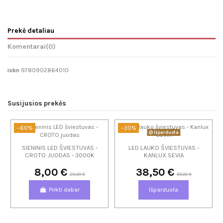
Prekė detaliau
Komentarai
(0)
isbn
9780902864010
Susijusios prekės
−60%
−30%
Išparduota
SIENINIS LED ŠVIESTUVAS -
LED LAUKO ŠVIESTUVAS -
CROTO JUODAS - 3000K
KANLUX SEVIA
8,00 €
38,50 €
20,00 €
55,00 €
Pirkti dabar
Išparduota