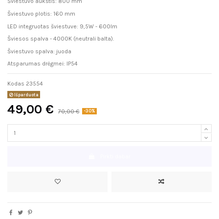
Šviestuvo aukštis: 800 mm
Šviestuvo plotis: 160 mm
LED integruotas šviestuve: 9,5W - 600lm
Šviesos spalva - 4000K (neutrali balta).
Šviestuvo spalva: juoda
Atsparumas drėgmei: IP54
Kodas
23554
Išparduota
49,00 €
70,00 €
-30%
Pirkti dabar