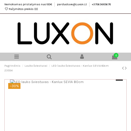
Nemokamas pristatymas nuo 100€
parduotuve@Luxon.Lt
+37063685678
Pažymėtos prekės (
0
)
0
Pagrindinis
Lauko šviestuvai
LED lauko šviestuvas - Kanlux SEVIA 80cm
23554
−30%