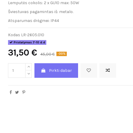
Lemputės cokolis: 2 x GU10 max: 50W
Šviestuvas pagamintas iš: metalo.
Atsparumas drėgmei: IP44
Kodas
LR-2605.010
Pristatymas 7-10 d.d
31,50 €
45,00 €
-30%
Pirkti dabar