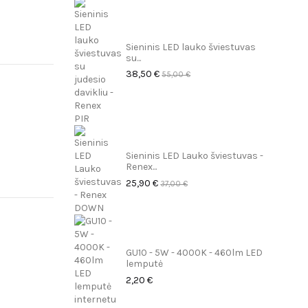
Sieninis LED lauko šviestuvas
su...
38,50 €
55,00 €
Sieninis LED Lauko šviestuvas -
Renex...
25,90 €
37,00 €
GU10 - 5W - 4000K - 460lm LED
lemputė
2,20 €