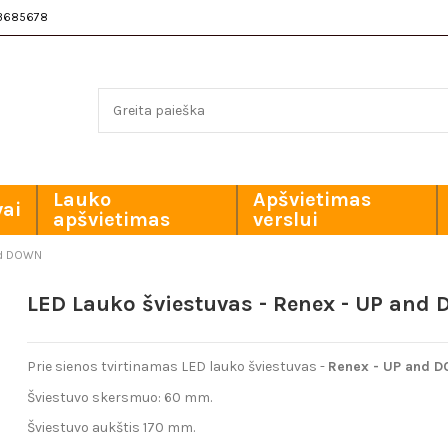
3685678
Lauko
Apšvietimas
vai
apšvietimas
verslui
and DOWN
LED Lauko šviestuvas - Renex - UP and
Prie sienos tvirtinamas LED lauko šviestuvas -
Renex - UP and 
Šviestuvo skersmuo: 60 mm.
Šviestuvo aukštis 170 mm.