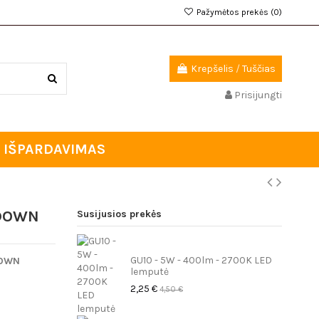
Pažymėtos prekės (
0
)
Krepšelis
/
Tuščias
Prisijungti
IŠPARDAVIMAS
 DOWN
Susijusios prekės
GU10 - 5W - 400lm - 2700K LED
DOWN
lemputė
2,25 €
4,50 €