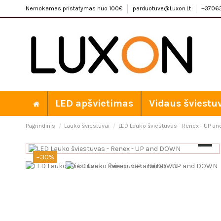
Nemokamas pristatymas nuo 100€
parduotuve@Luxon.Lt
+3706
LED apšvietimas
Vidaus šviestu
Pagrindinis
Lauko šviestuvai
LED Lauko šviestuvas - Renex - UP 
−30%