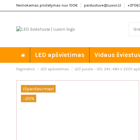
Nemokamas pristatymas nuo 100€
parduotuve@Luxon.Lt
+3706
LED apšvietimas
Vidaus šviestu
Pagrindinis
LED apšvietimas
LED juosta – 12V, 24V, 48V ir 220V ap
Išpardavimas!
−20%