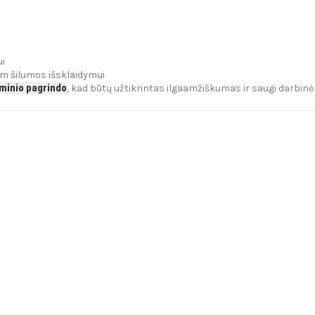
ui
m šilumos išsklaidymui
uminio pagrindo
, kad būtų užtikrintas ilgaamžiškumas ir saugi darbin