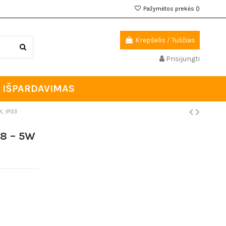
Pažymėtos prekės (
)
Krepšelis
/
Tuščias
Prisijungti
IŠPARDAVIMAS
, IP33
98 – 5W