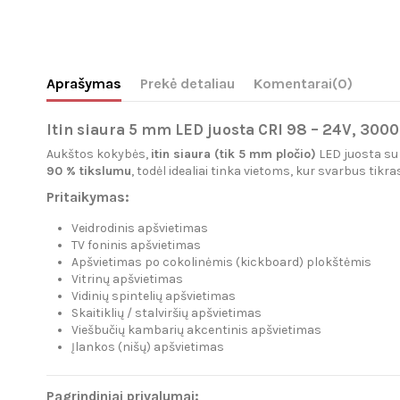
Aprašymas
Prekė detaliau
Komentarai
(0)
Itin siaura 5 mm LED juosta CRI 98 – 24V, 3000
Aukštos kokybės,
itin siaura (tik 5 mm pločio)
LED juosta s
90 % tikslumu
, todėl idealiai tinka vietoms, kur svarbus tikr
Pritaikymas:
Veidrodinis apšvietimas
TV foninis apšvietimas
Apšvietimas po cokolinėmis (kickboard) plokštėmis
Vitrinų apšvietimas
Vidinių spintelių apšvietimas
Skaitiklių / stalviršių apšvietimas
Viešbučių kambarių akcentinis apšvietimas
Įlankos (nišų) apšvietimas
Pagrindiniai privalumai: