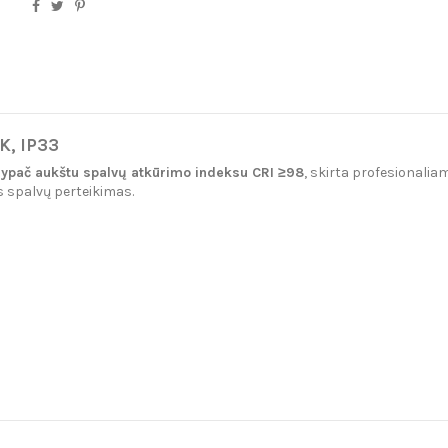
K, IP33
u
ypač aukštu spalvų atkūrimo indeksu CRI ≥98
, skirta profesionaliam
as spalvų perteikimas.