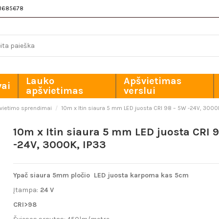
3685678
Lauko
Apšvietimas
vai
apšvietimas
verslui
švietimo sprendimai
10m x Itin siaura 5 mm LED juosta CRI 98 – 5W -24V, 3000K
10m x Itin siaura 5 mm LED juosta CRI 
-24V, 3000K, IP33
Ypač siaura 5mm pločio LED juosta karpoma kas 5cm
Įtampa:
24 V
CRI>98