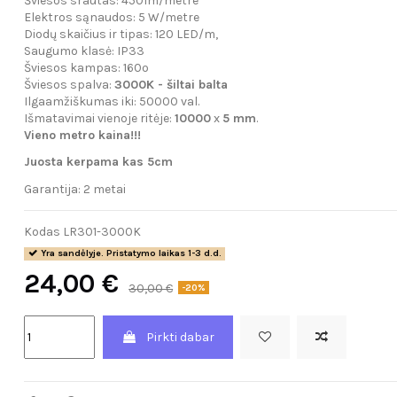
Šviesos srautas: 450lm/metre
Elektros sąnaudos: 5 W/metre
Diodų skaičius ir tipas: 120 LED/m,
Saugumo klasė: IP33
Šviesos kampas: 160º
Šviesos spalva:
3000K - šiltai balta
Ilgaamžiškumas iki: 50000 val.
Išmatavimai vienoje ritėje:
10000
x
5 mm
.
Vieno metro kaina!!!
Juosta kerpama kas 5cm
Garantija: 2 metai
Kodas
LR301-3000K
Yra sandėlyje. Pristatymo laikas 1-3 d.d.
24,00 €
30,00 €
-20%
Pirkti dabar