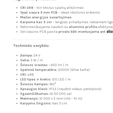
CRI ≥98
– itin tikslus spalvų atkūrimas
Ypač siaura 5 mm PCB
– ideali ribotoms erdvėms
Mažas energijos suvartojimas
Karpoma kas 5 cm
– lengvas pritaikymas reikiamam ilgi
Rekomenduojama naudoti su
aliuminio profiliu
efektyvia
ali
Dėl siauros PCB juosta
privalo būti montuojama ant
Techninės savybės:
Įtampa:
24 V
Galia:
5 W / m
Šviesos srautas:
~450 lm / m
Spalvinė temperatūra:
3000K (šiltai balta)
CRI:
≥98
LED tipas ir kiekis:
120 LED / m
Šviesos kampas:
160°
Apsaugos klasė:
IP33 (naudoti vidaus patalpose)
Ilgaamžiškumas:
iki 50 000 val.
Matmenys:
10 000 × 5 mm (ritė – 10 m)
Karpymo žingsnis:
kas 5 cm