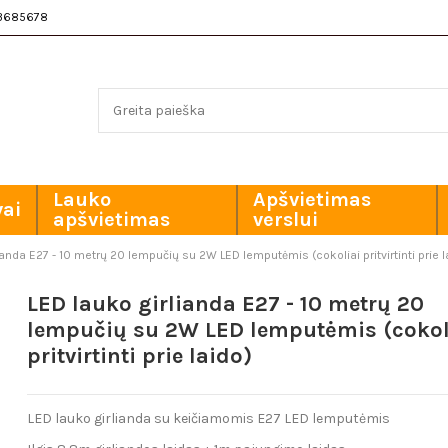
3685678
Lauko
Apšvietimas
vai
apšvietimas
verslui
ianda E27 - 10 metrų 20 lempučių su 2W LED lemputėmis (cokoliai pritvirtinti prie l
LED lauko girlianda E27 - 10 metrų 20
lempučių su 2W LED lemputėmis (cokol
pritvirtinti prie laido)
LED lauko girlianda su keičiamomis E27 LED lemputėmis