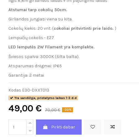
Ilgis 8,8m girliandos laidas + 1m pajungimo laidas
Atstumai tarp cokolių 50cm.
Girliandos jungiasi viena su kita.
Cokolių kiekis: 20 vnt. (
cokoliai pritvirtinti prie laido.
)
Lempučių cokolis - E27
LED lemputės 2W Filament yra komplekte.
Šviesos spalva: 3000K (šilta balta).
Atsparumas drėgmei: IP65
Garantija: 2 metai
Kodas
E30-DXXT013
Yra sandėlyje, pristatymo laikas 1-3 d.d
49,00 €
70,00 €
-30%
Pirkti dabar