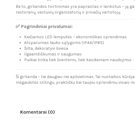
Be to, girliandos tvirtinimas yra paprastas ir lankstus – ją gal
restoranų, vestuvių organizatorių ir privačių vartotojų.
✅ Pagrindiniai privalumai:
Keičiamos LED lemputės – ekonomiškas sprendimas
Atsparumas lauko sąlygoms (IP44/IP65)
Šilta, dekoratyvi šviesa
Ilgaamžiškumas ir saugumas
Puikiai tinka tiek šventėms, tiek kasdieniam naudojimui
Ši girlianda – tai daugiau nei apšvietimas. Tai nuotaikos kūrėjas
mėgaukitės stilingu, praktišku bei taupiu sprendimu visais me
Komentarai (0)