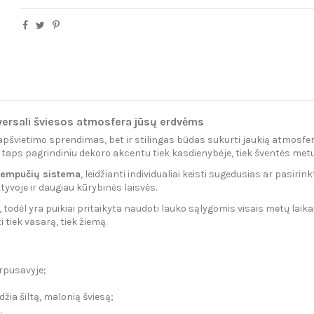
versali šviesos atmosfera jūsų erdvėms
k apšvietimo sprendimas, bet ir stilingas būdas sukurti jaukią atmosfer
da taps pagrindiniu dekoro akcentu tiek kasdienybėje, tiek šventės metu
lempučių sistema
, leidžianti individualiai keisti sugedusias ar pasiri
tyvoje ir daugiau kūrybinės laisvės.
, todėl yra puikiai pritaikyta naudoti lauko sąlygomis visais metų laika
 tiek vasarą, tiek žiemą.
arpusavyje;
idžia šiltą, malonią šviesą;
.