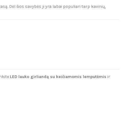
asą. Dėl šios savybės ji yra labai populiari tarp kavinių,
inkite
LED lauko girliandą su keičiamomis lemputėmis
ir