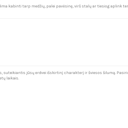
ima kabinti tarp medžių, palei pavėsinę, virš stalų ar tiesiog aplink ter
, suteikiantis jūsų erdvei išskirtinį charakterį ir šviesos šilumą. Pasir
tų laikais.