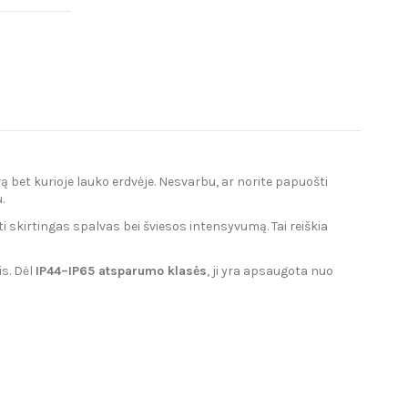
ą bet kurioje lauko erdvėje. Nesvarbu, ar norite papuošti
.
nkti skirtingas spalvas bei šviesos intensyvumą. Tai reiškia
is. Dėl
IP44–IP65 atsparumo klasės
, ji yra apsaugota nuo