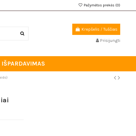
Pažymėtos prekės (
0
)
Krepšelis
/
Tuščias
Prisijungti
IŠPARDAVIMAS
aido)
iai