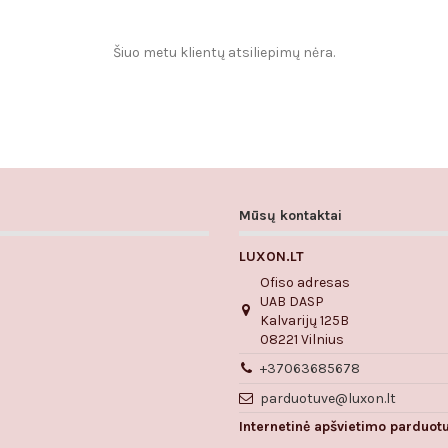
Šiuo metu klientų atsiliepimų nėra.
Mūsų kontaktai
LUXON.LT
Ofiso adresas
UAB DASP
Kalvarijų 125B
08221 Vilnius
+37063685678
parduotuve@luxon.lt
Internetinė apšvietimo parduot