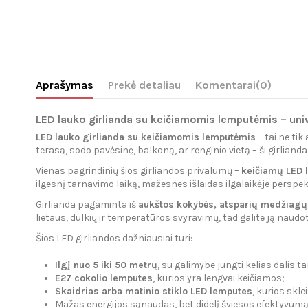
Aprašymas
Prekė detaliau
Komentarai
(0)
LED lauko girlianda su keičiamomis lemputėmis – uni
LED lauko girlianda su keičiamomis lemputėmis
– tai ne ti
terasą, sodo pavėsinę, balkoną, ar renginio vietą – ši girlian
Vienas pagrindinių šios girliandos privalumų –
keičiamų LED 
ilgesnį tarnavimo laiką, mažesnes išlaidas ilgalaikėje perspek
Girlianda pagaminta iš
aukštos kokybės, atsparių medžiagų
lietaus, dulkių ir temperatūros svyravimų, tad galite ją naudoti
Šios LED girliandos dažniausiai turi:
Ilgį nuo 5 iki 50 metrų
, su galimybe jungti kelias dalis t
E27 cokolio lemputes
, kurios yra lengvai keičiamos;
Skaidrias arba matinio stiklo LED lemputes
, kurios skle
Mažas energijos sąnaudas, bet didelį šviesos efektyvumą