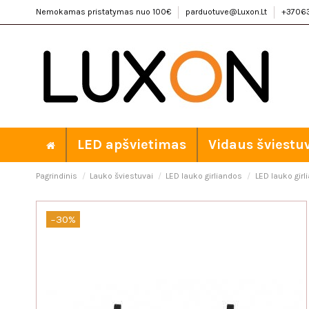
Nemokamas pristatymas nuo 100€
parduotuve@Luxon.Lt
+3706
LED apšvietimas
Vidaus šviestu
Pagrindinis
Lauko šviestuvai
LED lauko girliandos
LED lauko girl
−30%