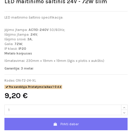
LED maitinimo šaltinis 24V - 72W slim
LED maitinimo šaltinio specifikacija:
Įėjimo įtampa:
AC110-240V
50/60Hz;
Išėjimo įtampa:
24V
;
Išėjimo srovė:
3
A
;
Galia:
72
W
;
IP klasė:
IP20
Metalo korpusas
Išmatavimai: 230mm × 19mm × 19mm (ilgis x plotis x aukštis)
Garantija: 3 metai
Kodas
ON-72-24-XL
Yra sandėlyje. Pristatymo laikas 1-3 d.d
9,20 €
Pirkti dabar