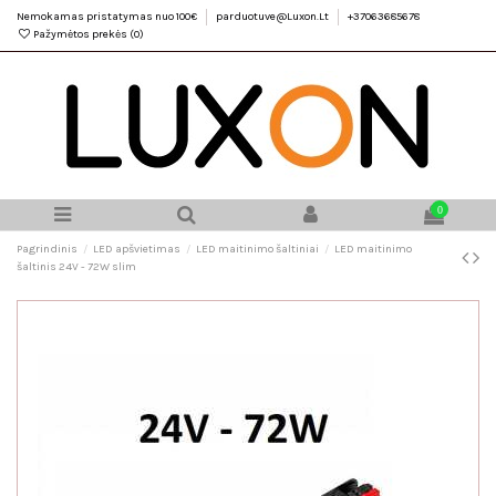
Nemokamas pristatymas nuo 100€
parduotuve@Luxon.Lt
+37063685678
Pažymėtos prekės (
0
)
0
Pagrindinis
LED apšvietimas
LED maitinimo šaltiniai
LED maitinimo
šaltinis 24V - 72W slim