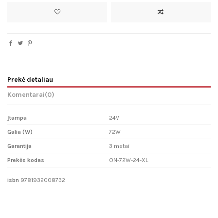
Prekė detaliau
Komentarai
(0)
Įtampa
24V
Galia (W)
72W
Garantija
3 metai
Prekės kodas
ON-72W-24-XL
isbn
9781932008732