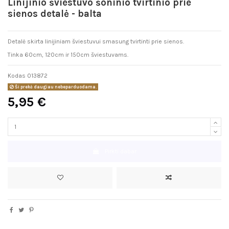
Linijinio šviestuvo šoninio tvirtinio prie
sienos detalė - balta
Detalė skirta linijiniam šviestuvui smasung tvirtinti prie sienos.
Tinka 60cm, 120cm ir 150cm šviestuvams.
Kodas
013872
Ši prekė daugiau nebeparduodama.
5,95 €
Pirkti dabar