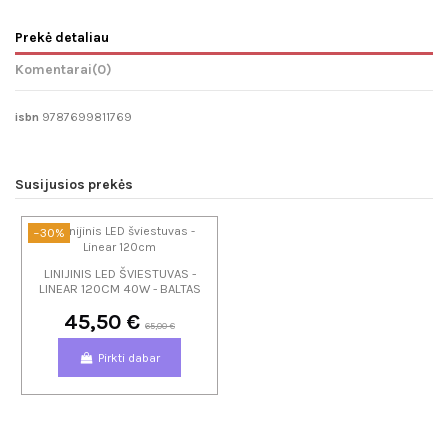
Prekė detaliau
Komentarai
(0)
isbn
9787699811769
Susijusios prekės
−30%
LINIJINIS LED ŠVIESTUVAS -
LINEAR 120CM 40W - BALTAS
45,50 €
65,00 €
Pirkti dabar