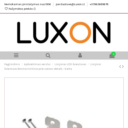
Nemokamas pristatymas nuo 100€
parduotuve@Luxon.Lt
+37063685678
Pažymėtos prekės (
)
0
Pagrindinis
Apšvietimas verslui
Linijiniai LED šviestuvai
Linijinio
šviestuvo šoninio tvirtinio prie sienos detalė - balta