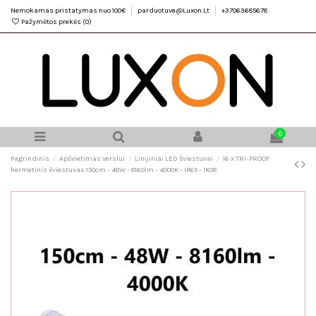
Nemokamas pristatymas nuo 100€
parduotuve@Luxon.Lt
+37063685678
Pažymėtos prekės (
0
)
0
Pagrindinis
Apšvietimas verslui
Linijiniai LED šviestuvai
16 x TRI-PROOF
hermetinis šviestuvas 150cm - 48W - 8160lm - 4000K - IP65 - IK08