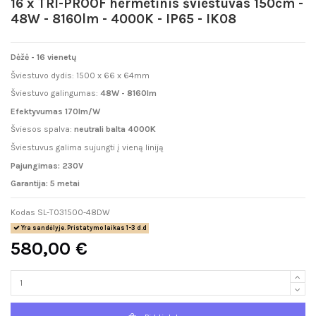
16 x TRI-PROOF hermetinis šviestuvas 150cm -
48W - 8160lm - 4000K - IP65 - IK08
Dėžė - 16 vienetų
Šviestuvo dydis: 1500 x 66 x 64mm
Šviestuvo galingumas:
48W - 8160lm
Efektyvumas 170lm/W
Šviesos spalva:
neutrali balta 4000K
Šviestuvus galima sujungti į vieną liniją
Pajungimas: 230V
Garantija: 5 metai
Kodas
SL-T031500-48DW
Yra sandėlyje. Pristatymo laikas 1-3 d.d
580,00 €