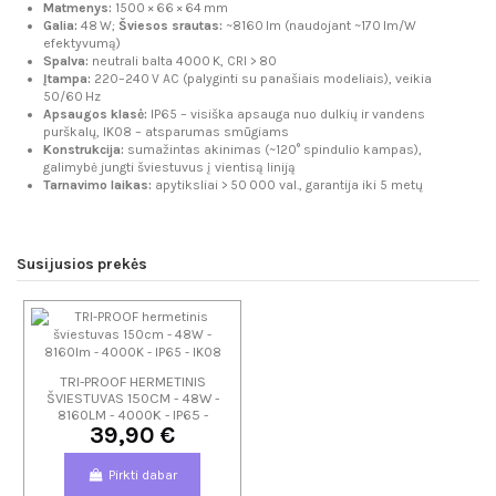
Matmenys:
1500 × 66 × 64 mm
Galia:
48 W;
Šviesos srautas:
~8160 lm (naudojant ~170 lm/W
efektyvumą)
Spalva:
neutrali balta 4000 K, CRI > 80
Įtampa:
220–240 V AC (palyginti su panašiais modeliais), veikia
50/60 Hz
Apsaugos klasė:
IP65 – visiška apsauga nuo dulkių ir vandens
purškalų, IK08 – atsparumas smūgiams
Konstrukcija:
sumažintas akinimas (~120° spindulio kampas),
galimybė jungti šviestuvus į vientisą liniją
Tarnavimo laikas:
apytiksliai > 50 000 val., garantija iki 5 metų
Susijusios prekės
TRI-PROOF HERMETINIS
ŠVIESTUVAS 150CM - 48W -
8160LM - 4000K - IP65 -
39,90 €
IK08
Pirkti dabar