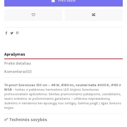
Pirkti dabar
Aprašymas
Prekė detaliau
Komentarai
(0)
Tri‑proof šviestuvas 150 cm – 48 W, 8160 lm, neutrali balta 4000 K, IP65 ir
IK08
– tvirtas ir patikimas hermetinis LED linijinis šviestuvas
profesionaliam apšvietimui. Skirtas pramoninėms patalpoms, sandėliams,
lauko erdvėms ar požeminiams garažams – užtikrina nepralaidumą
dulkėms ir vandeniui bei apsaugą nuo smūgių. Galima jungti į ilgas šviesos
linijas.
✅ Techninės savybės