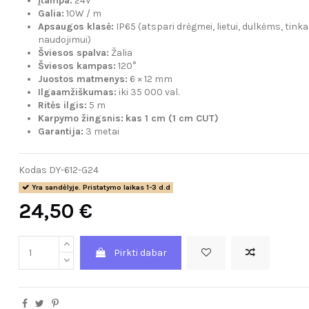
Įtampa:
24V
Galia:
10W / m
Apsaugos klasė:
IP65 (atspari drėgmei, lietui, dulkėms, tin
naudojimui)
Šviesos spalva:
Žalia
Šviesos kampas:
120°
Juostos matmenys:
6 × 12 mm
Ilgaamžiškumas:
iki 35 000 val.
Ritės ilgis:
5 m
Karpymo žingsnis:
kas 1 cm (1 cm CUT)
Garantija:
3 metai
Kodas
DY-612-G24
Yra sandėlyje. Pristatymo laikas 1-3 d.d
24,50 €
Pirkti dabar