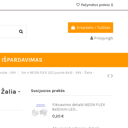
Pažymėtos prekės (
)
Krepšelis
/
Tuščias
Prisijungti
IŠPARDAVIMAS
osta - 24V
5m x NEON FLEX LED juosta 6x12 - 24V - Žalia -
Žalia -
Susijusios prekės
Fiksavimo detalė NEON FLEX
6x12mm LED...
0,20 €