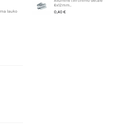
Aliuminė tvirtinimo detalė
6x12mm...
kama lauko
0,40 €