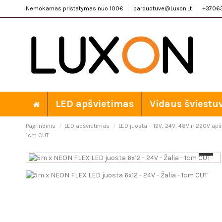
Nemokamas pristatymas nuo 100€
parduotuve@Luxon.Lt
+3706
LED apšvietimas
Vidaus šviestu
Pagrindinis
LED apšvietimas
LED juosta – 12V, 24V, 48V ir 220V ap
1cm CUT