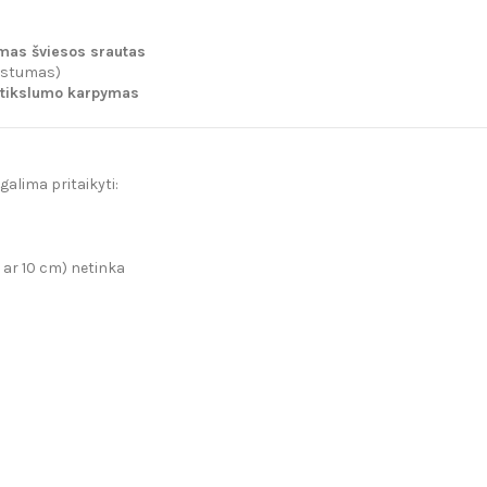
mas šviesos srautas
nkstumas)
 tikslumo karpymas
ą galima pritaikyti:
 ar 10 cm) netinka