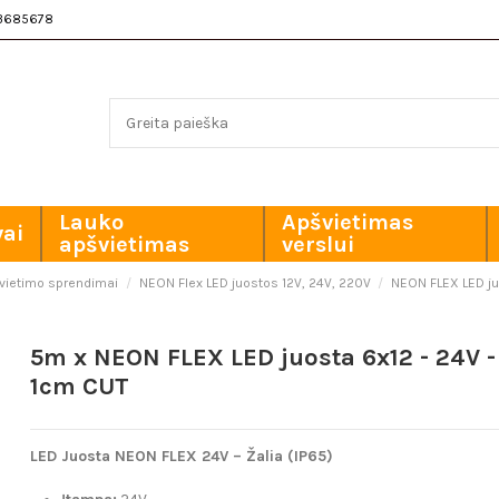
3685678
Lauko
Apšvietimas
vai
apšvietimas
verslui
švietimo sprendimai
NEON Flex LED juostos 12V, 24V, 220V
NEON FLEX LED ju
5m x NEON FLEX LED juosta 6x12 - 24V - 
1cm CUT
LED Juosta NEON FLEX 24V – Žalia (IP65)