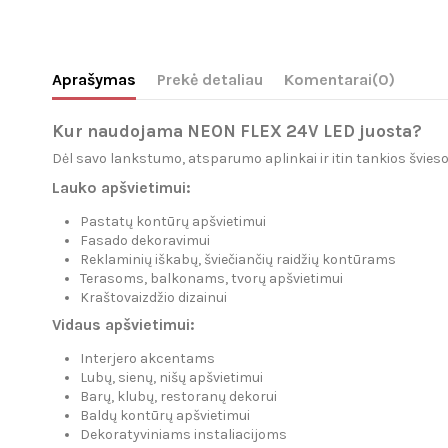
Aprašymas
Prekė detaliau
Komentarai
(0)
Kur naudojama NEON FLEX 24V LED juosta?
Dėl savo lankstumo, atsparumo aplinkai ir itin tankios švies
Lauko apšvietimui:
Pastatų kontūrų apšvietimui
Fasado dekoravimui
Reklaminių iškabų, šviečiančių raidžių kontūrams
Terasoms, balkonams, tvorų apšvietimui
Kraštovaizdžio dizainui
Vidaus apšvietimui:
Interjero akcentams
Lubų, sienų, nišų apšvietimui
Barų, klubų, restoranų dekorui
Baldų kontūrų apšvietimui
Dekoratyviniams instaliacijoms