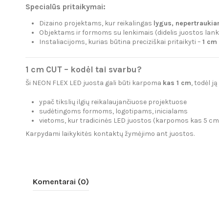
Specialūs pritaikymai:
Dizaino projektams, kur reikalingas
lygus, nepertraukia
Objektams ir formoms su lenkimais (didelis juostos la
Instaliacijoms, kurias būtina preciziškai pritaikyti –
1 cm
1 cm CUT – kodėl tai svarbu?
Ši NEON FLEX LED juosta gali būti karpoma
kas 1 cm
, todėl j
ypač tikslių ilgių reikalaujančiuose projektuose
sudėtingoms formoms, logotipams, inicialams
vietoms, kur tradicinės LED juostos (karpomos kas 5 cm
Karpydami laikykitės kontaktų žymėjimo ant juostos.
Komentarai (0)