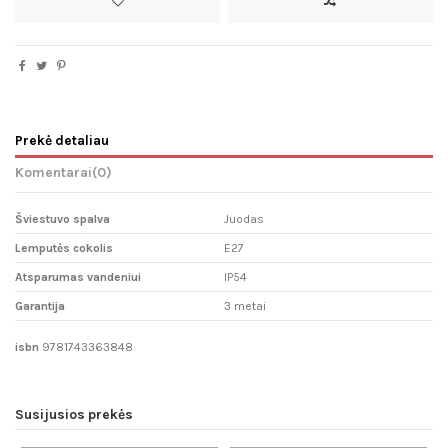
Prekė detaliau
Komentarai
(0)
Šviestuvo spalva
Juodas
Lemputės cokolis
E27
Atsparumas vandeniui
IP54
Garantija
3 metai
isbn
9781743363848
Susijusios prekės