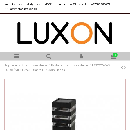
Nemokamas pristatymas nuo 100€
parduotuve@Luxon.Lt
+37063685678
Pažymėtos prekės (
0
)
0
Pagrindinis
Lauko šviestuvai
Pastatomi lauko šviestuvai
PASTATOMAS
LAUKO ŠVIESTUVAS - Santa E27 50cm juodas