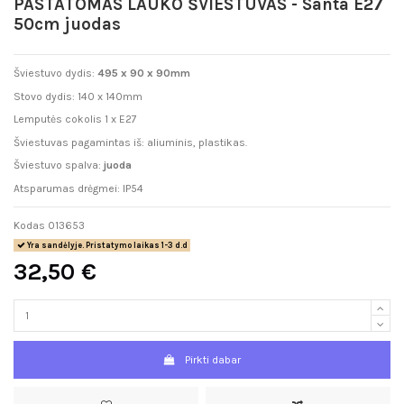
PASTATOMAS LAUKO ŠVIESTUVAS - Santa E27
50cm juodas
Šviestuvo dydis:
495 x 90 x 90mm
Stovo dydis: 140 x 140mm
Lemputės cokolis 1 x E27
Šviestuvas pagamintas iš: aliuminis, plastikas.
Šviestuvo spalva:
juoda
Atsparumas drėgmei: IP54
Kodas
013653
Yra sandėlyje. Pristatymo laikas 1-3 d.d
32,50 €
Pirkti dabar