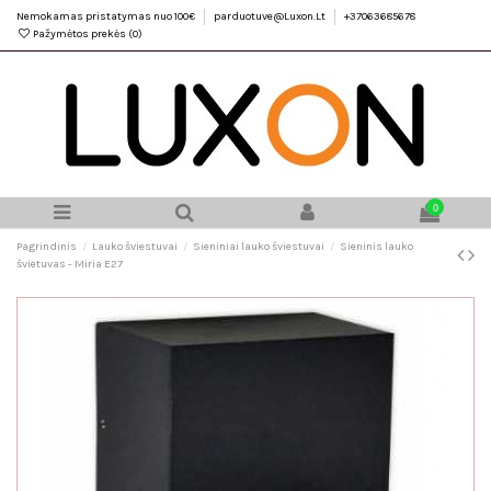
Nemokamas pristatymas nuo 100€
parduotuve@Luxon.Lt
+37063685678
Pažymėtos prekės (
0
)
0
Pagrindinis
Lauko šviestuvai
Sieniniai lauko šviestuvai
Sieninis lauko
švietuvas - Miria E27