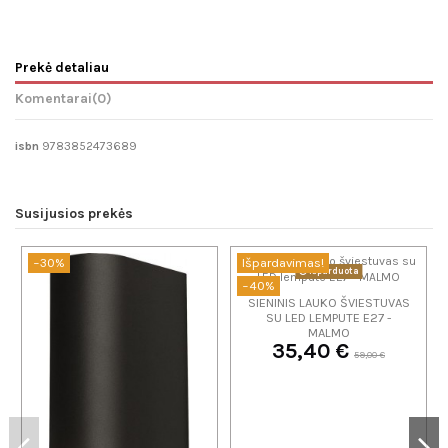
Prekė detaliau
Komentarai
(0)
isbn
9783852473689
Susijusios prekės
−30%
Išpardavimas!
Išparduota
−40%
SIENINIS LAUKO ŠVIESTUVAS
SU LED LEMPUTE E27 -
MALMO
35,40 €
59,00 €