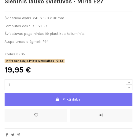
Sieninis lauko švietuvas - Miria E27
Šviestuvo dydis: 245 x 120 x 80mm
Lemputės cokolis: 1 x E27
Šviestuvas pagamintas iš: plastikas /aliuminis.
Atsparumas drėgmei: IP44
Kodas
3205
Yra sandėlyje. Pristatymo laikas 1-3 d.d
19,95 €
Pirkti dabar