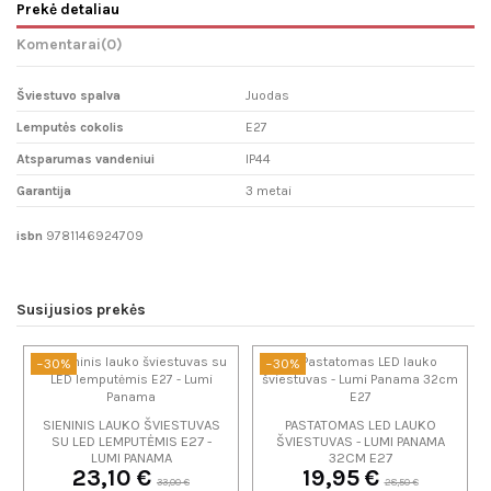
Prekė detaliau
Komentarai
(0)
Šviestuvo spalva
Juodas
Lemputės cokolis
E27
Atsparumas vandeniui
IP44
Garantija
3 metai
isbn
9781146924709
Susijusios prekės
−30%
−30%
SIENINIS LAUKO ŠVIESTUVAS
PASTATOMAS LED LAUKO
SU LED LEMPUTĖMIS E27 -
ŠVIESTUVAS - LUMI PANAMA
LUMI PANAMA
32CM E27
23,10 €
19,95 €
33,00 €
28,50 €