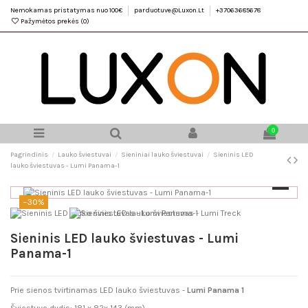
Nemokamas pristatymas nuo 100€
parduotuve@Luxon.Lt
+37063685678
Pažymėtos prekės (
0
)
0
Pagrindinis
Lauko šviestuvai
Sieniniai lauko šviestuvai
Sieninis LED
lauko šviestuvas - Lumi Panama-1
−30%
Sieninis LED lauko šviestuvas - Lumi
Panama-1
Prie sienos tvirtinamas LED lauko šviestuvas -
Lumi Panama 1