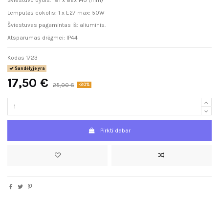
Šviestuvo dydis: 181 x 82x 143 (mm)
Lemputės cokolis: 1 x E27 max: 50W
Šviestuvas pagamintas iš: aliuminis.
Atsparumas drėgmei: IP44
Kodas
1723
Sandėlyje yra
17,50 €
25,00 €
-30%
Pirkti dabar