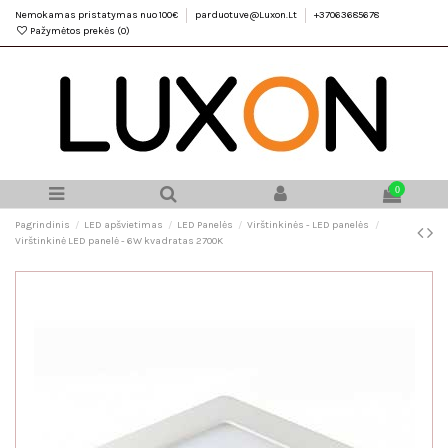
Nemokamas pristatymas nuo 100€
parduotuve@Luxon.Lt
+37063685678
Pažymėtos prekės (
0
)
0
Pagrindinis
LED apšvietimas
LED Panelės
Virštinkinės - LED panelės
Virštinkinė LED panelė - 6W kvadratas 2700K