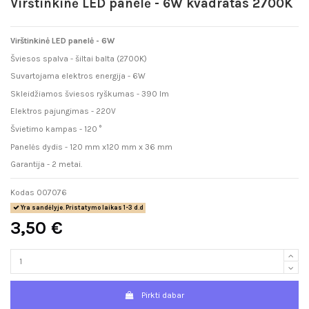
Virštinkinė LED panelė - 6W kvadratas 2700K
Virštinkinė LED panelė - 6W
Šviesos spalva - šiltai balta (2700K)
Suvartojama elektros energija - 6W
Skleidžiamos šviesos ryškumas - 390 lm
Elektros pajungimas - 220V
Švietimo kampas - 120
°
Panelės dydis - 120 mm x120 mm x 36 mm
Garantija - 2 metai.
Kodas
007076
Yra sandėlyje. Pristatymo laikas 1-3 d.d
3,50 €
Pirkti dabar