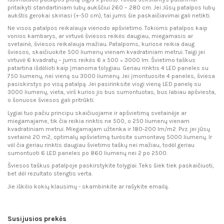
pritaikyti standartiniam lubų aukščiui 260 – 280 cm. Jei Jūsų patalpos lubų
aukštis gerokai skiriasi (+-50 cm), tai jums šie paskaičiavimai gali netikti.
Ne visos patalpos reikalauja vienodo apšvietimo. Tokioms patalpos kaip
vonios kambarys, ar virtuvė šviesos reikės daugiau, miegamasis ar
svetainė, šviesos reikalauja mažiau. Patalpoms, kuriose reikia daug
šviesos, skaičiuokite 500 liumenų vienam kvadratiniam metrui. Taigi jei
virtuvė 6 kvadratų – jums reikės 6 x 500 = 3000 lm. Švietimo taškus
patartina išdėlioti kaip įmanoma tolygiau. Geriau rinktis 4 LED paneles su
750 liumenų, nei vieną su 3000 liumenų. Jei įmontuosite 4 paneles, šviesa
pasiskirstys po visą patalpą. Jei pasirinksite visgi vieną LED panelę su
3000 liumenų, vieta, virš kurios jis bus sumontuotas, bus labiau apšviesta,
o šonuose šviesos gali pritrūkti.
Lygiai tuo pačiu principu skaičiuojame ir apšvietimą svetainėje ar
miegamajame, tik čia reikia rinktis ne 500, o 250 liumenų vienam
kvadratiniam metrui. Miegamajam užtenka ir 180-200 lm/m2. Pvz. jei jūsų
svetainė 20 m2, optimalų apšvietimą turėsite sumontavę 5000 liumenų. Ir
vėl čia geriau rinktis daugiau švietimo taškų nei mažiau, todėl geriau
sumontuoti 6 LED paneles po 860 liumenų nei 2 po 2500.
Šviesos taškus patalpoje paskirstykite tolygiai. Teks šiek tiek paskaičiuoti,
bet dėl rezultato stengtis verta.
Jie iškilio kokių klausimų - skambinkite ar rašykite emailą.
Susijusios prekės