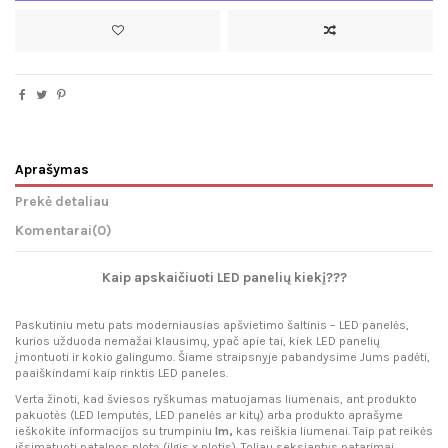
Aprašymas
Prekė detaliau
Komentarai
(0)
Kaip apskaičiuoti LED paneli
ų kiekį???
Paskutiniu metu pats moderniausias apšvietimo šaltinis – LED panelės,
kurios užduoda nemažai klausimų, ypač apie tai, kiek LED panelių
įmontuoti ir kokio galingumo. Šiame straipsnyje pabandysime Jums padėti,
paaiškindami kaip rinktis LED paneles.
Verta žinoti, kad šviesos ryškumas matuojamas liumenais, ant produkto
pakuotės (LED lemputės, LED panelės ar kitų) arba produkto aprašyme
ieškokite informacijos su trumpiniu
lm,
kas reiškia liumenai. Taip pat reikės
išsimatuoti patalpos plotą (ilgis x plotis). Toliau seksiantys patarimai