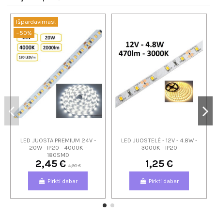
Išpardavimas!
−50%
LED JUOSTA PREMIUM 24V -
LED JUOSTELĖ - 12V - 4.8W -
20W - IP20 - 4000K -
3000K - IP20
180SMD
2,45 €
1,25 €
4,90 €
Pirkti dabar
Pirkti dabar