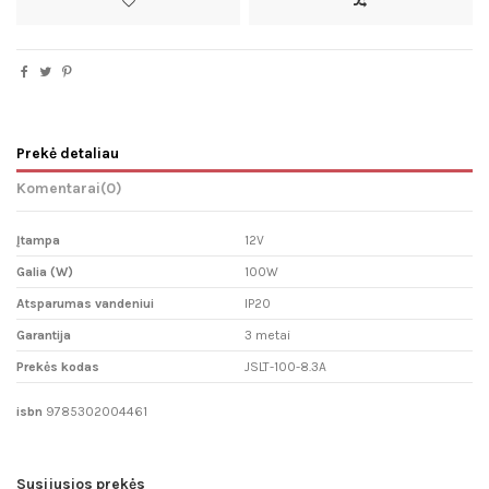
Prekė detaliau
Komentarai
(0)
Įtampa
12V
Galia (W)
100W
Atsparumas vandeniui
IP20
Garantija
3 metai
Prekės kodas
JSLT-100-8.3A
isbn
9785302004461
Susijusios prekės