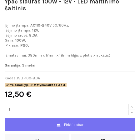
Ypač siauras 100W - 12V - LED maitinimo
šaltinis
Įėjimo įtampa:
AC110-240V
50/60Hz;
Išėjimo įtampa:
12
V
;
Išėjimo srovė:
8,3
A
;
Galia:
100
W
;
IP klasė:
IP20;
Išmatavimai: 380mm x 17mm x 18mm (ilgis x plotis x aukštis)
Garantija: 3 metai
Kodas
JSLT-100-8.3A
Yra sandėlyje. Pristatymo laikas 1-3 d.d.
12,50 €
Pirkti dabar