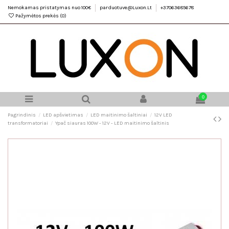
Nemokamas pristatymas nuo 100€
parduotuve@Luxon.Lt
+37063685678
Pažymėtos prekės (
0
)
0
Pagrindinis
LED apšvietimas
LED maitinimo šaltiniai
12V LED
transformatoriai
Ypač siauras 100W - 12V - LED maitinimo šaltinis