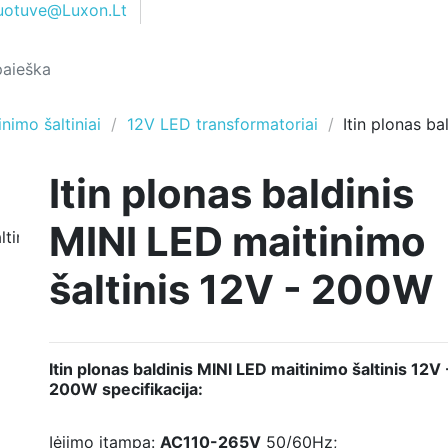
uotuve@Luxon.Lt
nimo šaltiniai
12V LED transformatoriai
Itin plonas ba
Itin plonas baldinis
MINI LED maitinimo
šaltinis 12V - 200W
Itin plonas baldinis MINI LED maitinimo šaltinis 12V 
200W
specifikacija:
Įėjimo įtampa:
AC110-265V
50/60Hz;