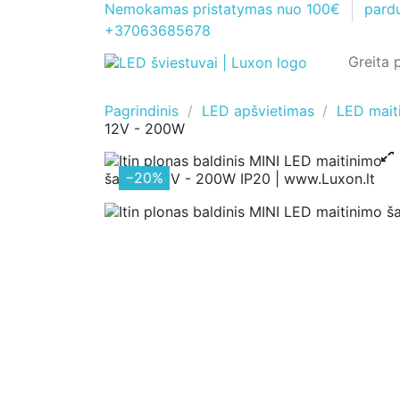
Nemokamas pristatymas nuo 100€
pard
+37063685678
Pagrindinis
LED apšvietimas
LED maiti
12V - 200W
−20%