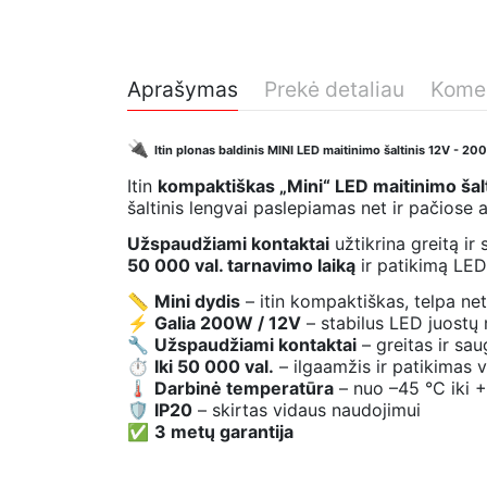
Aprašymas
Prekė detaliau
Komen
🔌
Itin plonas baldinis MINI LED maitinimo šaltinis 12V - 2
Itin
kompaktiškas „Mini“ LED maitinimo šalt
šaltinis lengvai paslepiamas net ir pačiose 
Užspaudžiami kontaktai
užtikrina greitą i
50 000 val. tarnavimo laiką
ir patikimą LED
📏
Mini dydis
– itin kompaktiškas, telpa ne
⚡
Galia 200W / 12V
– stabilus LED juostų
🔧
Užspaudžiami kontaktai
– greitas ir sa
⏱
Iki 50 000 val.
– ilgaamžis ir patikimas 
🌡
Darbinė temperatūra
– nuo –45 °C iki 
🛡
IP20
– skirtas vidaus naudojimui
✅
3 metų garantija