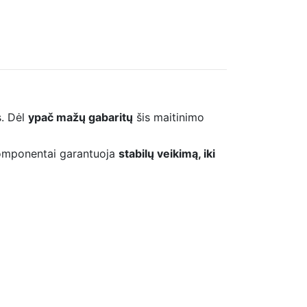
s. Dėl
ypač mažų gabaritų
šis maitinimo
komponentai garantuoja
stabilų veikimą, iki