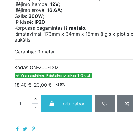
Išėjimo įtampa:
12
V
;
Išėjimo srovė:
16.6
A
;
Galia:
20
0W
;
IP klasė:
IP20
Korpusas pagamintas iš
metalo
.
Išmatavimai: 173mm x 34mm x 15mm (ilgis x plotis 
aukštis)
Garantija: 3 metai.
Kodas
ON-200-12M
Yra sandėlyje. Pristatymo laikas 1-3 d.d
18,40 €
23,00 €
-20%
Pirkti dabar