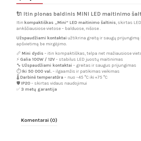
🔌 Itin plonas baldinis MINI LED maitinimo šalt
Itin
kompaktiškas „Mini“ LED maitinimo šaltinis
, skirtas LE
ankščiausiose vietose – balduose, nišose .
Užspaudžiami kontaktai
užtikrina greitą ir saugų prijungi
apšvietimą be mirgėjimo.
📏
Mini dydis
– itin kompaktiškas, telpa net mažiausiose viet
⚡
Galia 100W / 12V
– stabilus LED juostų maitinimas
🔧
Užspaudžiami kontaktai
– greitas ir saugus prijungimas
⏱
Iki 50 000 val.
– ilgaamžis ir patikimas veikimas
🌡
Darbinė temperatūra
– nuo –45 °C iki +75 °C
🛡
IP20
– skirtas vidaus naudojimui
✅
3 metų garantija
Komentarai (0)