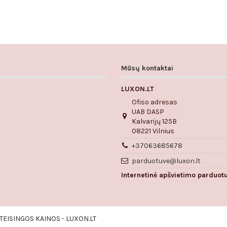
Mūsų kontaktai
LUXON.LT
Ofiso adresas
UAB DASP
Kalvarijų 125B
08221 Vilnius
+37063685678
parduotuve@luxon.lt
Internetinė apšvietimo parduot
TEISINGOS KAINOS - LUXON.LT