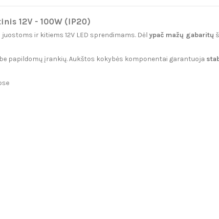
inis 12V - 100W (IP20)
D juostoms ir kitiems 12V LED sprendimams. Dėl
ypač mažų gabaritų
š
mą be papildomų įrankių. Aukštos kokybės komponentai garantuoja
stab
ose