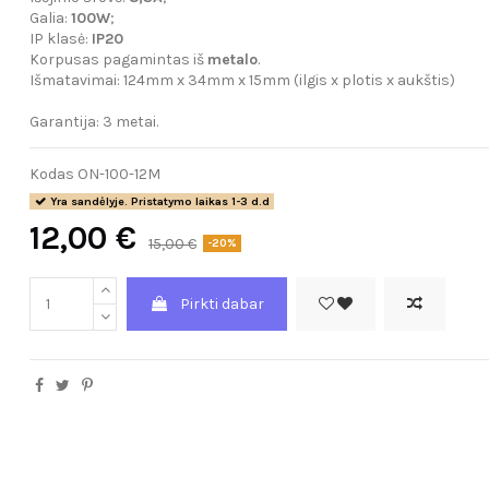
Galia:
100W
;
IP klasė:
IP20
Korpusas pagamintas iš
metalo
.
Išmatavimai: 124mm x 34mm x 15mm (ilgis x plotis x aukštis)
Garantija: 3 metai.
Kodas
ON-100-12M
Yra sandėlyje. Pristatymo laikas 1-3 d.d
12,00 €
15,00 €
-20%
Pirkti dabar