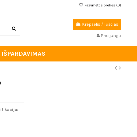
Pažymėtos prekės (
0
)
Krepšelis
/
Tuščias
Prisijungti
IŠPARDAVIMAS
o
ifikacija: