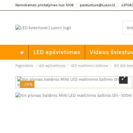
Nemokamas pristatymas nuo 100€
parduotuve@Luxon.Lt
+3706
LED apšvietimas
Vidaus šviestu
Pagrindinis
LED apšvietimas
LED maitinimo šaltiniai
12V LED tra
−20%