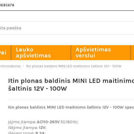
3685678
Lauko
Apšvietimas
vai
apšvietimas
verslui
nsformatoriai
Itin plonas baldinis MINI LED maitinimo šaltinis 12V - 100W
Itin plonas baldinis MINI LED maitinim
šaltinis 12V - 100W
Itin plonas baldinis MINI LED maitinimo šaltinis 12V - 100W spec
Įėjimo įtampa:
AC110-265V
50/60Hz;
Išėjimo įtampa:
12
V
;
Išėjimo srovė:
8,3
A
;