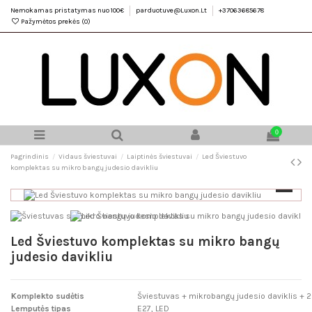
Nemokamas pristatymas nuo 100€
parduotuve@Luxon.Lt
+37063685678
Pažymėtos prekės (
0
)
0
Pagrindinis
Vidaus šviestuvai
Laiptinės šviestuvai
Led Šviestuvo
komplektas su mikro bangų judesio davikliu
Led Šviestuvo komplektas su mikro bangų
judesio davikliu
Komplekto sudėtis
Šviestuvas + mikrobangų judesio daviklis +
Lemputės tipas
E27, LED