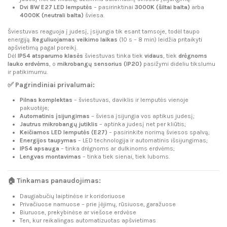
Dvi 8W E27 LED lemputės
– pasirinktinai
3000K (šiltai balta)
arba
4000K (neutrali balta)
šviesa.
Šviestuvas reaguoja į judesį, įsijungia tik esant tamsoje, todėl taupo
energiją.
Reguliuojamas veikimo laikas
(10 s – 8 min) leidžia pritaikyti
apšvietimą pagal poreikį.
Dėl
IP54 atsparumo klasės
šviestuvas tinka tiek
vidaus
, tiek
drėgnoms
lauko erdvėms
, o
mikrobangų sensorius (IP20)
pasižymi dideliu tikslumu
ir patikimumu.
✅
Pagrindiniai privalumai:
Pilnas komplektas
– šviestuvas, daviklis ir lemputės vienoje
pakuotėje;
Automatinis įsijungimas
– šviesa įsijungia vos aptikus judesį;
Jautrus mikrobangų jutiklis
– aptinka judesį net per kliūtis;
Keičiamos LED lemputės (E27)
– pasirinkite norimą šviesos spalvą;
Energijos taupymas
– LED technologija ir automatinis išsijungimas;
IP54 apsauga
– tinka drėgnoms ar dulkinoms erdvėms;
Lengvas montavimas
– tinka tiek sienai, tiek luboms.
🏠
Tinkamas panaudojimas:
Daugiabučių laiptinėse ir koridoriuose
Privačiuose namuose – prie įėjimų, rūsiuose, garažuose
Biuruose, prekybinėse ar viešose erdvėse
Ten, kur reikalingas automatizuotas apšvietimas