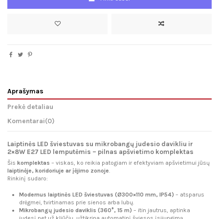
Aprašymas
Prekė detaliau
Komentarai
(0)
Laiptinės LED šviestuvas su mikrobangų judesio davikliu ir
2×8W E27 LED lemputėmis – pilnas apšvietimo komplektas
Šis
komplektas
– viskas, ko reikia patogiam ir efektyviam apšvietimui jūsų
laiptinėje, koridoriuje ar įėjimo zonoje
.
Rinkinį sudaro:
Modernus laiptinės LED šviestuvas (Ø300×110 mm, IP54)
– atsparus
drėgmei, tvirtinamas prie sienos arba lubų.
Mikrobangų judesio daviklis (360°, 15 m)
– itin jautrus, aptinka
judesį net už kliūčių, užtikrina automatinį šviesos įsijungimą.