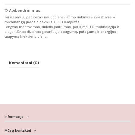
✨
Apibendrinimas:
Tai išsamus, paruoštas naudoti apšvietimo rinkinys –
šviestuvas +
mikrobangų judesio daviklis + LED lemputės
.
Lengvas montavimas, didelis jautrumas, patikima LED technologija ir
elegantiškas dizainas garantuoja
saugumą, patogumą ir energijos
taupymą
kiekvieną dieną.
Komentarai (0)
Informacija
Mūsų kontaktai