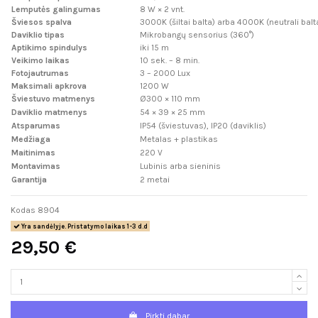
Lemputės galingumas
8 W × 2 vnt.
Šviesos spalva
3000K (šiltai balta) arba 4000K (neutrali balt
Daviklio tipas
Mikrobangų sensorius (360°)
Aptikimo spindulys
iki 15 m
Veikimo laikas
10 sek. – 8 min.
Fotojautrumas
3 – 2000 Lux
Maksimali apkrova
1200 W
Šviestuvo matmenys
Ø300 × 110 mm
Daviklio matmenys
54 × 39 × 25 mm
Atsparumas
IP54 (šviestuvas), IP20 (daviklis)
Medžiaga
Metalas + plastikas
Maitinimas
220 V
Montavimas
Lubinis arba sieninis
Garantija
2 metai
Kodas
8904
Yra sandėlyje. Pristatymo laikas 1-3 d.d
29,50 €
Pirkti dabar