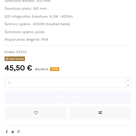
Šviestuvo aukštis: 500 mm
Šviestuvo plotis: 160 mm
LED integruotas šviestuve: 9,5W - 600lm
Šviesos spalva - 4000K (neutrali balta).
Šviestuvo spalva: juoda
Atsparumas drėgmei: IP54
Kodas
23552
Išparduota
45,50 €
65,00 €
-30%
Pirkti dabar