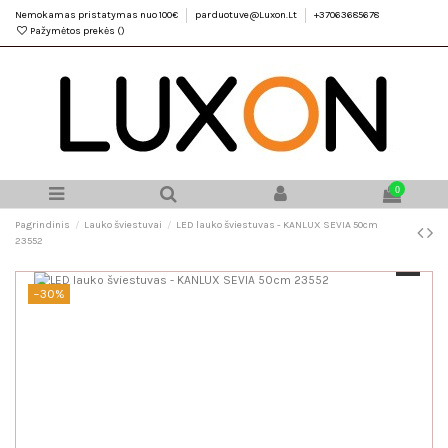
Nemokamas pristatymas nuo 100€
parduotuve@Luxon.Lt
+37063685678
Pažymėtos prekės (
)
0
Pagrindinis
Lauko šviestuvai
LED lauko šviestuvas - KANLUX SEVIA 50cm
23552
−30%