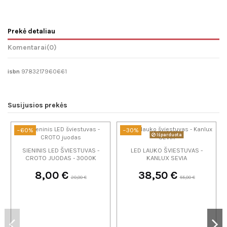
Prekė detaliau
Komentarai
(0)
isbn
9783217960661
Susijusios prekės
−60%
−30%
Išparduota
SIENINIS LED ŠVIESTUVAS -
LED LAUKO ŠVIESTUVAS -
CROTO JUODAS - 3000K
KANLUX SEVIA
8,00 €
38,50 €
20,00 €
55,00 €