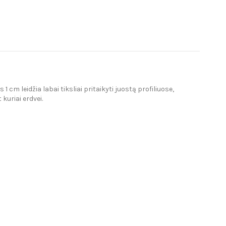
cm leidžia labai tiksliai pritaikyti juostą profiliuose,
uriai erdvei.