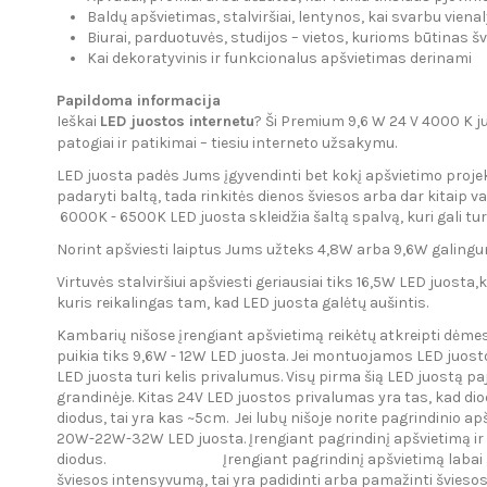
Baldų apšvietimas, stalviršiai, lentynos, kai svarbu viena
Biurai, parduotuvės, studijos – vietos, kurioms būtinas š
Kai dekoratyvinis ir funkcionalus apšvietimas derinami
Papildoma informacija
Ieškai
LED juostos internetu
? Ši Premium 9,6 W 24 V 4000 K j
patogiai ir patikimai – tiesiu interneto užsakymu.
LED juosta padės Jums įgyvendinti bet kokį apšvietimo projek
padaryti baltą, tada rinkitės dienos šviesos a
6000K - 6500K LED juosta skleidžia šaltą spalvą, kuri gali t
Norint apšviesti laiptus Jums užteks 4,8W arba 9,6W galing
Virtuvės stalviršiui apšviesti geriausiai tiks 16,5W LED juost
kuris reikalingas tam, kad LED juosta galėtų aušintis.
Kambarių nišose įrengiant apšvietimą reikėtų atkreipti dėmesį 
puikia tiks 9,6W - 12W LED juosta. Jei montuojamos LED juostos 
LED juosta turi kelis privalumus. Visų pirma šią LED juostą paj
grandinėje. Kitas 24V LED juostos privalumas yra tas, kad di
diodus, tai yra kas ~5cm. Jei lubų nišoje norite pagrindinio 
20W-22W-32W LED juosta. Įrengiant pagrindinį apšvietimą ir 
diodus. Įrengiant pagrindinį apšvietimą labai gerai dera
šviesos intensyvumą, tai yra padidinti arba pamažinti švieso