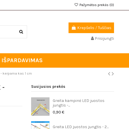
Pažymėtos prekės (
0
)
Krepšelis
/
Tuščias
Prisijungti
IŠPARDAVIMAS
 - kerpama kas 1 cm
 -
Susijusios prekės
Greita kampinė LED juostos
jungtis -...
0,90 €
Greita LED juostos jungtis - 2...