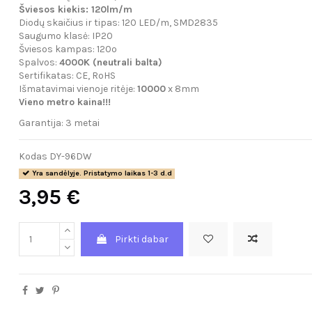
Šviesos kiekis: 120lm/m
Diodų skaičius ir tipas: 120 LED/m, SMD2835
Saugumo klasė: IP20
Šviesos kampas: 120º
Spalvos:
4000K (neutrali balta)
Sertifikatas: CE, RoHS
Išmatavimai vienoje ritėje:
10000
x 8mm
Vieno metro kaina!!!
Garantija: 3 metai
Kodas
DY-96DW
Yra sandėlyje. Pristatymo laikas 1-3 d.d
3,95 €
Pirkti dabar