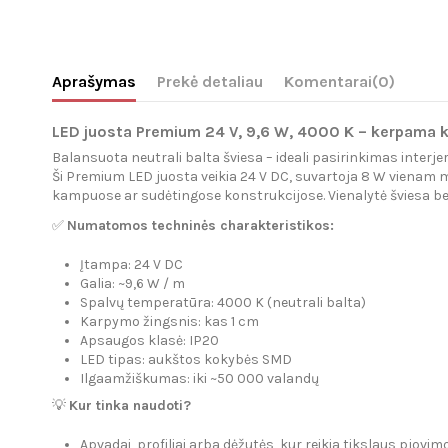
Aprašymas
Prekė detaliau
Komentarai
(0)
LED juosta Premium 24 V, 9,6 W, 4000 K – kerpama ka
Balansuota neutrali balta šviesa – ideali pasirinkimas interjer
Ši Premium LED juosta veikia 24 V DC, suvartoja 8 W vienam metr
kampuose ar sudėtingose konstrukcijose. Vienalytė šviesa be 
✅
Numatomos techninės charakteristikos:
Įtampa: 24 V DC
Galia: ~9,6 W / m
Spalvų temperatūra: 4000 K (neutrali balta)
Karpymo žingsnis: kas 1 cm
Apsaugos klasė: IP20
LED tipas: aukštos kokybės SMD
Ilgaamžiškumas: iki ~50 000 valandų
💡
Kur tinka naudoti?
Apvadai, profiliai arba dėžutės, kur reikia tikslaus pjovim