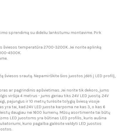
etimo sprendimą su dideliu lankstumu montavime. Pirk
os šviesos temperatūra 2700-3200K. Jei norite aplinką
ą, kurios šviesos temperatūra 4000-4500K.
ame.
 šviesos srautą. Nepamirškite šios juostos įdėti į LED profilį,
oras ar pagrindinis apšvietimas. Jei norite tik dekoro, jums
lgis viršija 4 metrus - jums geriau tiks 24V LED juostą. 24V
gi, pajungus ir 10 metrų turėsite tolygią šviesą visoje
as yra tai, kad 24V LED juosta karpoma ne kas 3, o kas 6
kleistų daugiau nei 1600 liumenų. Mūsų asortimente tai būtų
goms LED juostoms yra būtinas LED profilis, kuris aušina
oriumi, kurio pagalba galėsite valdyti LED juostos
uostos.