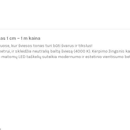
s 1 cm – 1 m kaina
uose, kur šviesos tonas turi būti švarus ir tikslus!
ui, ir skleidžia neutralią baltą šviesą (4000 K). Kerpimo žingsnis kas 1 
matomų LED taškelių suteikia modernumo ir estetinio vientisumo bet k
o