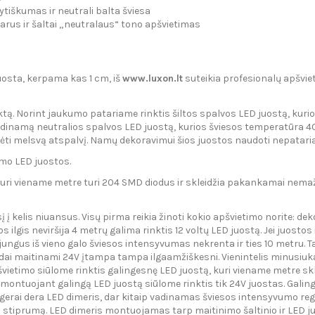
lytiškumas ir neutrali balta šviesa
varus ir šaltai „neutralaus“ tono apšvietimas
uosta, kerpama kas 1 cm, iš
www.luxon.lt
suteikia profesionalų apšvi
tą. Norint jaukumo patariame rinktis šiltos spalvos LED juostą, kuri
rba dar kitaip vadinamą neutralios spalvos LED juost
urėti melsvą atspalvį. Namų dekoravimui šios juostos naudoti nepatari
umo LED juostos.
a,kuri viename metre turi 204 SMD diodus ir skleidžia pakankamai nemažą
į kelis niuansus. Visų pirma reikia žinoti kokio apšvietimo norite: dek
ilgis neviršija 4 metrų galima rinktis 12 voltų LED juostą. Jei juostos i
ungus iš vieno galo šviesos intensyvumas nekrenta ir ties 10 metru. Tai
odai maitinami 24V įtampa tampa ilgaamžiškesni. Vienintelis minusiuk
apšvietimo siūlome rinktis galingesnę LED juostą, kuri viename metre s
montuojant galingą LED juostą siūlome rinktis tik 24V juostas. Galin
 LED dimeris, dar kitaip vadinamas šviesos intensyvumo reguliat
s stiprumą. LED dimeris montuojamas tarp maitinimo šaltinio ir LED j