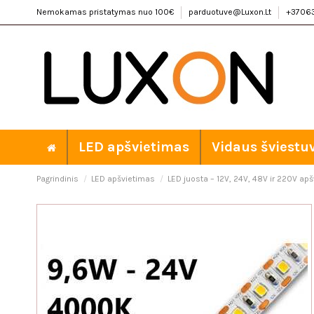
Nemokamas pristatymas nuo 100€
parduotuve@Luxon.Lt
+3706
LED apšvietimas
Vidaus šviestu
Pagrindinis
LED apšvietimas
LED juosta – 12V, 24V, 48V ir 220V ap