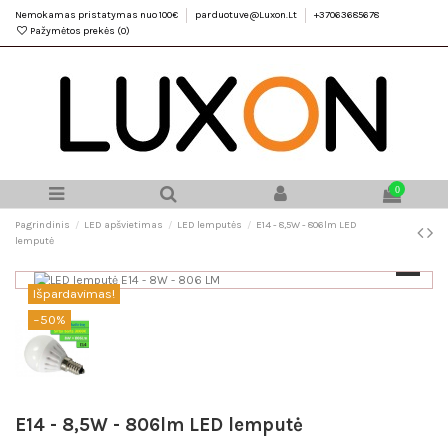
Nemokamas pristatymas nuo 100€
parduotuve@Luxon.Lt
+37063685678
Pažymėtos prekės (
0
)
0
Pagrindinis
LED apšvietimas
LED lemputės
E14 - 8,5W - 806lm LED
lemputė
Išpardavimas!
−50%
E14 - 8,5W - 806lm LED lemputė