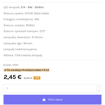
LED lemputė:
E14 - 8W - 806lm
Šviesos spalva: 2700K (šiltai balta).
Energijos suvartojimas: 8W.
Šviesos srautas: 806lm.
o
Šviesos spindulio kampas: 270
Lemputės diametras:
Ø 45mm.
Lemputės ilgis: 80mm.
Lemputė nedimeriuojama.
Atitinka: 70W kaitrinę lemputę.
Kodas
1495
Yra sandėlyje. Pristatymo laikas 1-3 d.d
2,45 €
4,90 €
-50%
Pirkti dabar