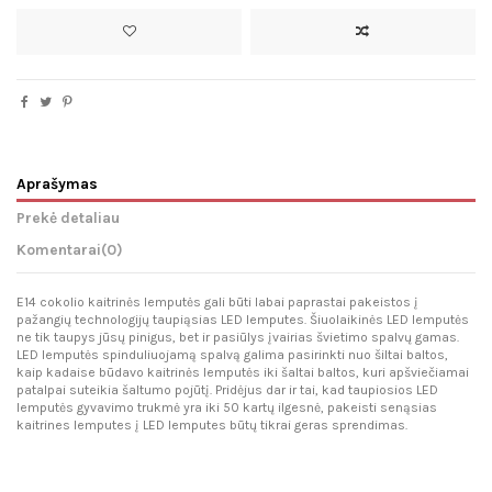
Aprašymas
Prekė detaliau
Komentarai
(0)
E14 cokolio kaitrinės lemputės gali būti labai paprastai pakeistos į
pažangių technologijų taupiąsias LED lemputes. Šiuolaikinės LED lemputės
ne tik taupys jūsų pinigus, bet ir pasiūlys įvairias švietimo spalvų gamas.
LED lemputės spinduliuojamą spalvą galima pasirinkti nuo šiltai baltos,
kaip kadaise būdavo kaitrinės lemputės iki šaltai baltos, kuri apšviečiamai
patalpai suteikia šaltumo pojūtį. Pridėjus dar ir tai, kad taupiosios LED
lemputės gyvavimo trukmė yra iki 50 kartų ilgesnė, pakeisti senąsias
kaitrines lemputes į LED lemputes būtų tikrai geras sprendimas.