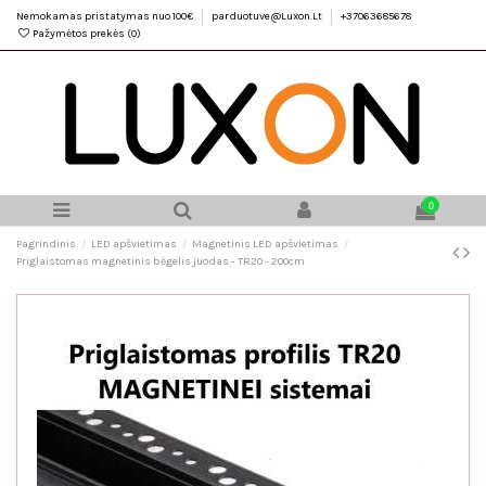
Nemokamas pristatymas nuo 100€
parduotuve@Luxon.Lt
+37063685678
Pažymėtos prekės (
0
)
0
Pagrindinis
LED apšvietimas
Magnetinis LED apšvietimas
Priglaistomas magnetinis bėgelis juodas - TR20 - 200cm