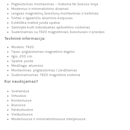
Priglaistomas montavimas – matoma tik šviesos linija
Modernus ir minimalistinis dizainas
Lengvas magnetinių šviestuvų montavimas ir keitimas
Tvirtas ir ilgaamžis aliuminio korpusas
Estetiška matinė juoda spalva
Galimybė kurti individualias apšvietimo sistemas
Suderinamas su TR20 magnetiniais šviestuvais ir priedais
Techninė informacija:
Modelis: TR20
Tipas: priglaistomas magnetinis bėgelis
Ilgis: 200 cm
Spalva: juoda
Medžiaga: aliuminis
Montavimas: priglaistomas / įleidžiamas
Suderinamumas: TR20 magnetinė sistema
Kur naudojamas?
Svetainėse
Virtuvėse
Koridoriuose
Biuruose
Parduotuvėse
Viešbučiuose
Moderniuose ir minimalistiniuose interjeruose