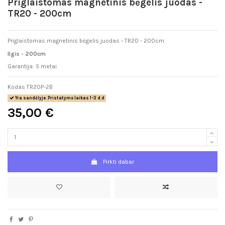
Priglaistomas magnetinis bėgelis juodas -
TR20 - 200cm
Priglaistomas magnetinis bėgelis juodas - TR20 - 200cm
Ilgis - 200cm
Garantija: 5 metai
Kodas
TR20P-2B
Yra sandėlyje. Pristatymo laikas 1-3 d.d
35,00 €
Pirkti dabar