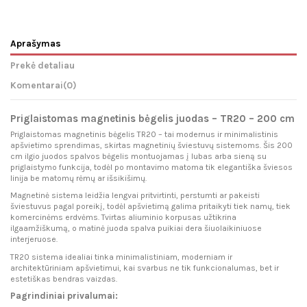
Aprašymas
Prekė detaliau
Komentarai
(0)
Priglaistomas magnetinis bėgelis juodas – TR20 – 200 cm
Priglaistomas magnetinis bėgelis TR20 – tai modernus ir minimalistinis
apšvietimo sprendimas, skirtas magnetinių šviestuvų sistemoms. Šis 200
cm ilgio juodos spalvos bėgelis montuojamas į lubas arba sieną su
priglaistymo funkcija, todėl po montavimo matoma tik elegantiška šviesos
linija be matomų rėmų ar išsikišimų.
Magnetinė sistema leidžia lengvai pritvirtinti, perstumti ar pakeisti
šviestuvus pagal poreikį, todėl apšvietimą galima pritaikyti tiek namų, tiek
komercinėms erdvėms. Tvirtas aliuminio korpusas užtikrina
ilgaamžiškumą, o matinė juoda spalva puikiai dera šiuolaikiniuose
interjeruose.
TR20 sistema idealiai tinka minimalistiniam, moderniam ir
architektūriniam apšvietimui, kai svarbus ne tik funkcionalumas, bet ir
estetiškas bendras vaizdas.
Pagrindiniai privalumai: